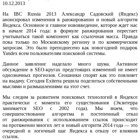
10.12.2013
На IBC Russia 2013 Александр Садовский (Яндекс)
анонсировал изменения в ранжировании и новый алгоритм
Яндекса. Основное и главное нововведение, которое ждет нас
в начале 2014 года: в формуле ранжирования перестает
учитываться такой компонент как ссылочная масса. Правда
пока только по Московскому региону и по коммерческим
запросам. Это было преподнесено как новогодний подарок
Yandex всем пользователям поисковой системы.
Данное заявление наделало много шума. Активное
обсуждение в SEO-кругах предстоящих изменений не имеет
однозначных прогнозов. Сеошники спорят как это повлияет
на выдачу. Сегодня Exiterra решила поделиться собственными
мыслями и размышлениями на этот счет.
Мы следим за развитием поисковых технологий в Яндексе
практически с момента его существования (Экзитерра
занимается SEO с 2002 года). Мы знаем, что
совершенствование алгоритма и постепенный отказ
от ранжирования с использованием ссылок происходит
на протяжении многих лет и новый алгоритм 2014 года — это
очередной и логичный шаг Яндекса к отказу от влияния
ссылок.