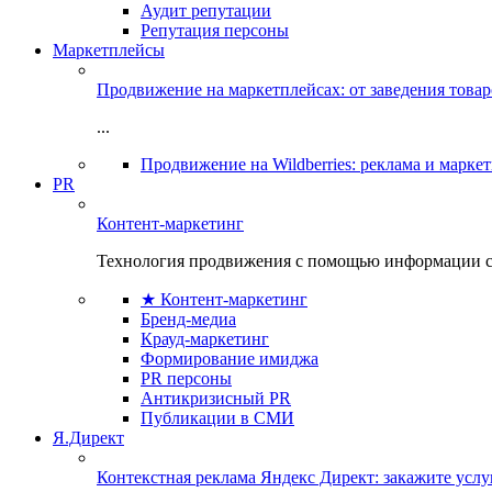
Аудит репутации
Репутация персоны
Маркетплейсы
Продвижение на маркетплейсах: от заведения това
...
Продвижение на Wildberries: реклама и марке
PR
Контент-маркетинг
Технология продвижения с помощью информации с
★ Контент-маркетинг
Бренд-медиа
Крауд-маркетинг
Формирование имиджа
PR персоны
Антикризисный PR
Публикации в СМИ
Я.Директ
Контекстная реклама Яндекс Директ: закажите усл