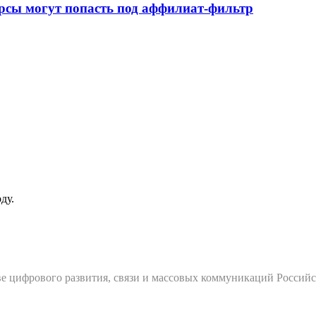
урсы могут попасть под аффилиат-фильтр
ду.
е цифрового развития, связи и массовых коммуникаций Россий