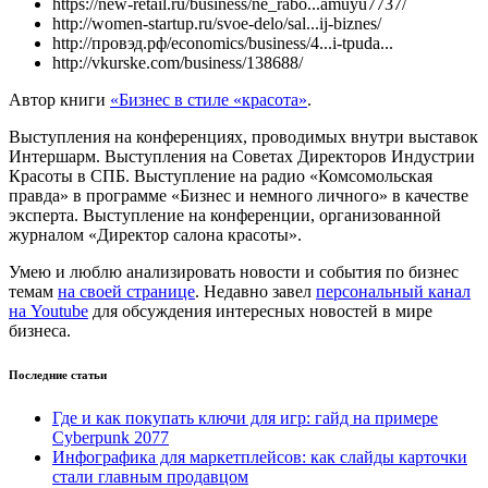
https://new-retail.ru/business/ne_rabo...amuyu7737/
http://women-startup.ru/svoe-delo/sal...ij-biznes/
http://провэд.рф/economics/business/4...i-tpuda...
http://vkurske.com/business/138688/
Автор книги
«Бизнес в стиле «красота»
.
Выступления на конференциях, проводимых внутри выставок
Интершарм. Выступления на Советах Директоров Индустрии
Красоты в СПБ. Выступление на радио «Комсомольская
правда» в программе «Бизнес и немного личного» в качестве
эксперта. Выступление на конференции, организованной
журналом «Директор салона красоты».
Умею и люблю анализировать новости и события по бизнес
темам
на своей странице
. Недавно завел
персональный канал
на Youtube
для обсуждения интересных новостей в мире
бизнеса.
Последние статьи
Где и как покупать ключи для игр: гайд на примере
Cyberpunk 2077
Инфографика для маркетплейсов: как слайды карточки
стали главным продавцом