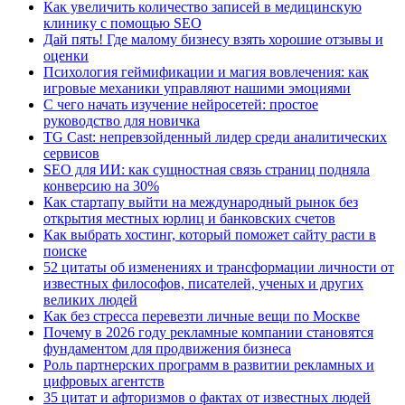
Как увеличить количество записей в медицинскую
клинику с помощью SEO
Дай пять! Где малому бизнесу взять хорошие отзывы и
оценки
Психология геймификации и магия вовлечения: как
игровые механики управляют нашими эмоциями
С чего начать изучение нейросетей: простое
руководство для новичка
TG Cast: непревзойденный лидер среди аналитических
сервисов
SEO для ИИ: как сущностная связь страниц подняла
конверсию на 30%
Как стартапу выйти на международный рынок без
открытия местных юрлиц и банковских счетов
Как выбрать хостинг, который поможет сайту расти в
поиске
52 цитаты об изменениях и трансформации личности от
известных философов, писателей, ученых и других
великих людей
Как без стресса перевезти личные вещи по Москве
Почему в 2026 году рекламные компании становятся
фундаментом для продвижения бизнеса
Роль партнерских программ в развитии рекламных и
цифровых агентств
35 цитат и афторизмов о фактах от известных людей