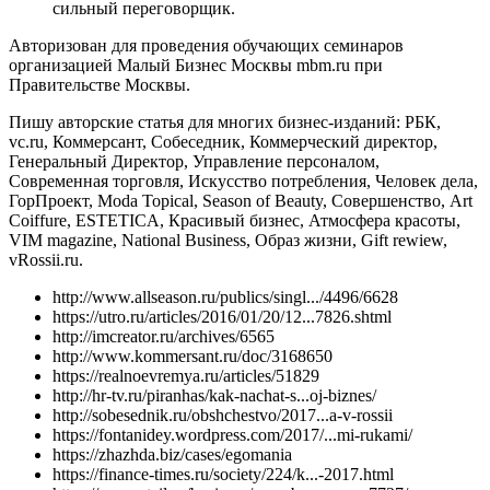
сильный переговорщик.
Авторизован для проведения обучающих семинаров
организацией Малый Бизнес Москвы mbm.ru при
Правительстве Москвы.
Пишу авторские статья для многих бизнес-изданий: РБК,
vc.ru, Коммерсант, Собеседник, Коммерческий директор,
Генеральный Директор, Управление персоналом,
Современная торговля, Искусство потребления, Человек дела,
ГорПроект, Moda Topical, Season of Beauty, Совершенство, Art
Coiffure, ESTETICA, Красивый бизнес, Атмосфера красоты,
VIM magazine, National Business, Образ жизни, Gift rewiew,
vRossii.ru.
http://www.allseason.ru/publics/singl.../4496/6628
https://utro.ru/articles/2016/01/20/12...7826.shtml
http://imcreator.ru/archives/6565
http://www.kommersant.ru/doc/3168650
https://realnoevremya.ru/articles/51829
http://hr-tv.ru/piranhas/kak-nachat-s...oj-biznes/
http://sobesednik.ru/obshchestvo/2017...a-v-rossii
https://fontanidey.wordpress.com/2017/...mi-rukami/
https://zhazhda.biz/cases/egomania
https://finance-times.ru/society/224/k...-2017.html