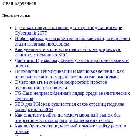
Иван Барченков
Последние статьи
Где и как покупать ключи для игр: гайд на примере
Cyberpunk 2077
Инфографика для маркетплейсов: как слайды карточки
стали главным продавцом
Как увеличить количество записей в медицинскую
клинику с помощью SEO
Дай пять! Где малому бизнесу взять хорошие отзывы и
оценки
Психология геймификации и магия вовлечения: как
игровые механики управляют нашими эмоциями
С чего начать изучение нейросетей: простое
руководство для новичка
TG Cast: непревзойденный лидер среди аналитических
сервисов
SEO для ИИ: как сущностная связь страниц подняла
конверсию на 30%
Как стартапу выйти на международный рынок без
открытия местных юрлиц и банковских счетов
Как выбрать хостинг, который поможет сайту расти в
поиске