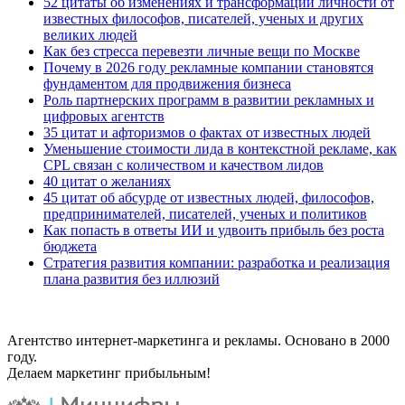
52 цитаты об изменениях и трансформации личности от
известных философов, писателей, ученых и других
великих людей
Как без стресса перевезти личные вещи по Москве
Почему в 2026 году рекламные компании становятся
фундаментом для продвижения бизнеса
Роль партнерских программ в развитии рекламных и
цифровых агентств
35 цитат и афторизмов о фактах от известных людей
Уменьшение стоимости лида в контекстной рекламе, как
CPL связан с количеством и качеством лидов
40 цитат о желаниях
45 цитат об абсурде от известных людей, философов,
предпринимателей, писателей, ученых и политиков
Как попасть в ответы ИИ и удвоить прибыль без роста
бюджета
Стратегия развития компании: разработка и реализация
плана развития без иллюзий
Агентство интернет-маркетинга и рекламы. Основано в 2000
году.
Делаем маркетинг прибыльным!