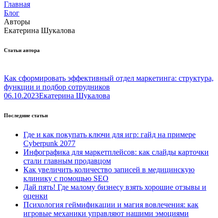
Главная
Блог
Авторы
Екатерина Шукалова
Статьи автора
Как сформировать эффективный отдел маркетинга: структура,
функции и подбор сотрудников
06.10.2023
Екатерина Шукалова
Последние статьи
Где и как покупать ключи для игр: гайд на примере
Cyberpunk 2077
Инфографика для маркетплейсов: как слайды карточки
стали главным продавцом
Как увеличить количество записей в медицинскую
клинику с помощью SEO
Дай пять! Где малому бизнесу взять хорошие отзывы и
оценки
Психология геймификации и магия вовлечения: как
игровые механики управляют нашими эмоциями