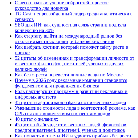
С чего начать изучение нейросетей: простое
руководство для новичка
TG Cast: непревзойденный лидер среди аналитических
сервисов
SEO для ИИ: как сущностная связь страниц подняла
конверсию на 30%
Как стартапу выйти на международный рынок без
открытия местных юрлиц и банковских счетов
Как выбрать хостинг, который поможет сайту расти в
поиске
52 цитаты об изменениях и трансформации личности от
известных философов, писателей, ученых и других
великих людей
Как без стресса перевезти личные вещи по Москве
Почему в 2026 году рекламные компании становятся
фундаментом для продвижения бизнеса
Роль партнерских программ в развитии рекламных и
цифровых агентств
35 цитат и афторизмов о фактах от известных людей
Уменьшение стоимости лида в контекстной рекламе, как
CPL связан с количеством и качеством лидов
40 цитат о желаниях
45 цитат об абсурде от известных людей, философов,
предпринимателей, писателей, ученых и политиков
Как попасть в ответы ИИ и удвоить прибыль без роста