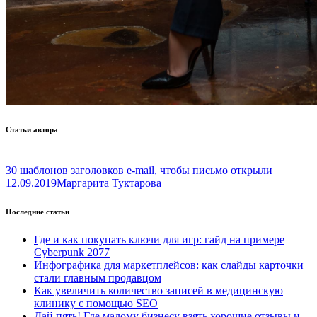
Статьи автора
30 шаблонов заголовков e-mail, чтобы письмо открыли
12.09.2019
Маргарита Туктарова
Последние статьи
Где и как покупать ключи для игр: гайд на примере
Cyberpunk 2077
Инфографика для маркетплейсов: как слайды карточки
стали главным продавцом
Как увеличить количество записей в медицинскую
клинику с помощью SEO
Дай пять! Где малому бизнесу взять хорошие отзывы и