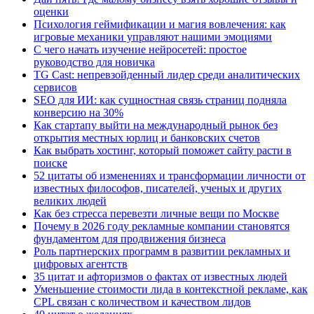
оценки
Психология геймификации и магия вовлечения: как
игровые механики управляют нашими эмоциями
С чего начать изучение нейросетей: простое
руководство для новичка
TG Cast: непревзойденный лидер среди аналитических
сервисов
SEO для ИИ: как сущностная связь страниц подняла
конверсию на 30%
Как стартапу выйти на международный рынок без
открытия местных юрлиц и банковских счетов
Как выбрать хостинг, который поможет сайту расти в
поиске
52 цитаты об изменениях и трансформации личности от
известных философов, писателей, ученых и других
великих людей
Как без стресса перевезти личные вещи по Москве
Почему в 2026 году рекламные компании становятся
фундаментом для продвижения бизнеса
Роль партнерских программ в развитии рекламных и
цифровых агентств
35 цитат и афторизмов о фактах от известных людей
Уменьшение стоимости лида в контекстной рекламе, как
CPL связан с количеством и качеством лидов