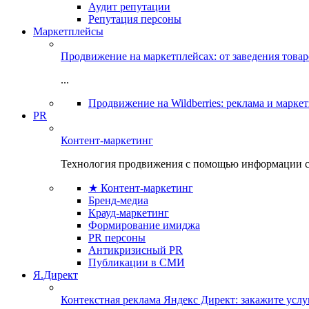
Аудит репутации
Репутация персоны
Маркетплейсы
Продвижение на маркетплейсах: от заведения това
...
Продвижение на Wildberries: реклама и марке
PR
Контент-маркетинг
Технология продвижения с помощью информации с
★ Контент-маркетинг
Бренд-медиа
Крауд-маркетинг
Формирование имиджа
PR персоны
Антикризисный PR
Публикации в СМИ
Я.Директ
Контекстная реклама Яндекс Директ: закажите усл