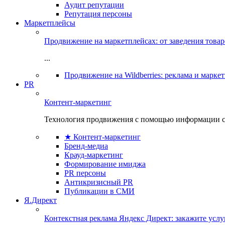
Аудит репутации
Репутация персоны
Маркетплейсы
Продвижение на маркетплейсах: от заведения това
...
Продвижение на Wildberries: реклама и марке
PR
Контент-маркетинг
Технология продвижения с помощью информации с
★ Контент-маркетинг
Бренд-медиа
Крауд-маркетинг
Формирование имиджа
PR персоны
Антикризисный PR
Публикации в СМИ
Я.Директ
Контекстная реклама Яндекс Директ: закажите усл