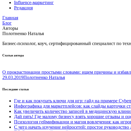
Influence-маркетинг
Редакция
Главная
Блог
Авторы
Полотненко Наталья
Бизнес-психолог, коуч, сертифицированный специалист по техн
Статьи автора
О прокрастинации простыми словами: ищем причины и избавл
29.03.2019
Полотненко Наталья
Последние статьи
Где и как покупать ключи для игр: гайд на примере Cyber
Инфографика для маркетплейсов: как слайды карточки с
Как увеличить количество записей в медицинскую клин
Дай пять! Где малому бизнесу взять хорошие отзывы и о
Психология геймификации и магия вовлечения: как игр
С чего начать изучение нейросетей: простое руководство