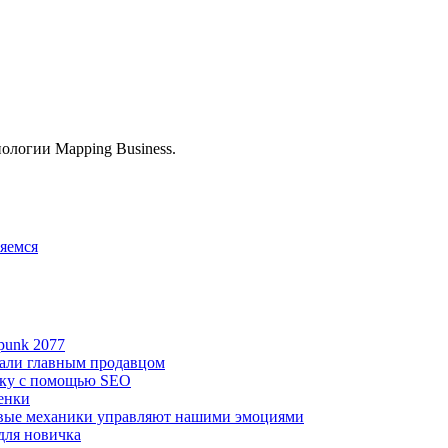
ологии Mapping Business.
яемся
punk 2077
тали главным продавцом
ику с помощью SEO
ценки
овые механики управляют нашими эмоциями
 для новичка