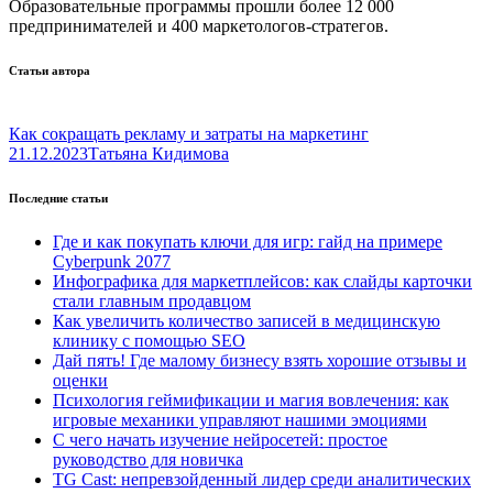
Образовательные программы прошли более 12 000
предпринимателей и 400 маркетологов-стратегов.
Статьи автора
Как сокращать рекламу и затраты на маркетинг
21.12.2023
Татьяна Кидимова
Последние статьи
Где и как покупать ключи для игр: гайд на примере
Cyberpunk 2077
Инфографика для маркетплейсов: как слайды карточки
стали главным продавцом
Как увеличить количество записей в медицинскую
клинику с помощью SEO
Дай пять! Где малому бизнесу взять хорошие отзывы и
оценки
Психология геймификации и магия вовлечения: как
игровые механики управляют нашими эмоциями
С чего начать изучение нейросетей: простое
руководство для новичка
TG Cast: непревзойденный лидер среди аналитических