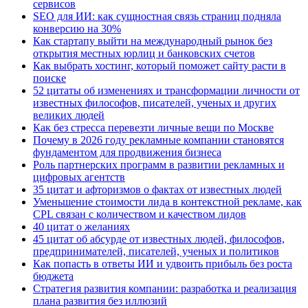
сервисов
SEO для ИИ: как сущностная связь страниц подняла
конверсию на 30%
Как стартапу выйти на международный рынок без
открытия местных юрлиц и банковских счетов
Как выбрать хостинг, который поможет сайту расти в
поиске
52 цитаты об изменениях и трансформации личности от
известных философов, писателей, ученых и других
великих людей
Как без стресса перевезти личные вещи по Москве
Почему в 2026 году рекламные компании становятся
фундаментом для продвижения бизнеса
Роль партнерских программ в развитии рекламных и
цифровых агентств
35 цитат и афторизмов о фактах от известных людей
Уменьшение стоимости лида в контекстной рекламе, как
CPL связан с количеством и качеством лидов
40 цитат о желаниях
45 цитат об абсурде от известных людей, философов,
предпринимателей, писателей, ученых и политиков
Как попасть в ответы ИИ и удвоить прибыль без роста
бюджета
Стратегия развития компании: разработка и реализация
плана развития без иллюзий