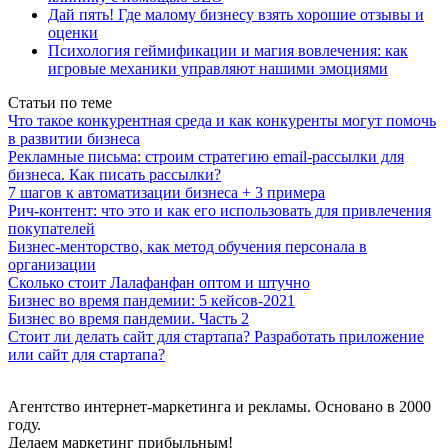
Дай пять! Где малому бизнесу взять хорошие отзывы и
оценки
Психология геймификации и магия вовлечения: как
игровые механики управляют нашими эмоциями
Статьи по теме
Что такое конкурентная среда и как конкуренты могут помочь
в развитии бизнеса
Рекламные письма: строим стратегию email-рассылки для
бизнеса. Как писать рассылки?
7 шагов к автоматизации бизнеса + 3 примера
Рич-контент: что это и как его использовать для привлечения
покупателей
Бизнес-менторство, как метод обучения персонала в
организации
Сколько стоит Лалафанфан оптом и штучно
Бизнес во время пандемии: 5 кейсов-2021
Бизнес во время пандемии. Часть 2
Стоит ли делать сайт для стартапа? Разработать приложение
или сайт для стартапа?
Агентство интернет-маркетинга и рекламы. Основано в 2000
году.
Делаем маркетинг прибыльным!