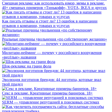
Смешная реклама: как использовать юмор, мемы в рекламе.
40+ смешных примеров «Тинькофф», YOTA, IKEA и других
Как писать отзывы и стоит ли? 13 ошибок в написании
отзывов о компании, товарах и услугах
Реальные причины увольнения «по собственному желанию»
Милитари-нейминг — почему у российского вооружения
«весёлые» названия
Шок-реклама: на грани фола
Эволюция логотипов брендов: 44 логотипа, которые знал
твой прадед
Секс в рекламе. Креативные примеры баннеров. 18+
SERM — управление репутацией в поисковых системах