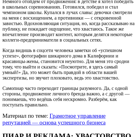
Немного отойдем от продвижения: в детстве я хотел победить
в школьных соревнованиях. Готовился, победил и стал
чемпионом школы. Купался в лучах славы: девочки смотрели
на меня с восхищением, а противники — с откровенной
завистью. Вдохновляющая ситуация, но, когда рассказываю на
публику, не покидает ощущение, что хвастаюсь. Такое же
впечатление производит контент, которым делятся некоторые
коллеги-предприниматели в социальных сетях.
Когда видишь в соцсети человека заметки об «успешном
успехе», фотографии шикарного дома в Калифорнии и
красавицы-жены, становится неуютно. Для меня это сродни
тому, что выйти и сказать: «Посмотрите, я здесь самый
умный!» Да, это может быть правдой в области вашей
экспертизы, но звучит плоховато, ведь это хвастовство.
Самопиар часто переходит границы разумного. Да, с одной
стороны, продвижение личного бренда важно, а с другой —
понимаешь, что ведёшь себя нескромно. Разберём, как
поступать правильно.
Материал по теме:
Грамотное управление
репутацией — основа успешного бизнеса
ПИАР И РЕКЛАМА: ХВАСТОВСТВО