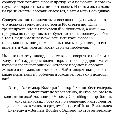
соблюдается формула любви: прежде чем полюбите Человека-
паука, его хорошенько отпинают злодеи. И потом он, находясь
на грани смерти, всё-таки спасается, а затем мстит обидчикам.
Сопереживание поражениям и восхищение успехами — то,
что поможет грамотно выстроить PR-стратегию. Если
транслируете, что вы прекрасный и пушистый, а жизнь —
прогулка по пляжу, никто не будет вас по-настоящему любить.
Чтобы люди имели возможность испытать любовь и
привязанность, они должны испытывать сочувствие, то есть
видеть в публичной личности свои же проблемы.
Именно поэтому никогда не стесняюсь говорить о проблемах.
Хочу, чтобы аудитория видела нормального предпринимателя,
который совершает ошибки, которого предают и бросают.
Живого и нормального человека! Дайте людям знать, через
какие испытания и проблемы проходите, тогда они полюбят
вас!
Автор: Александр Высоцкий, автор 4-х книг бестселлеров,
консультант по управлению, лектор, основатель
консалтинговой компании «Visotsky Consulting». Разработчик
консалтинговых проектов по внедрению инструментов
управления в малом и среднем бизнесе «Школа Владельцев
Бизнеса» и «Business Booster». Эксперт по стратегическому