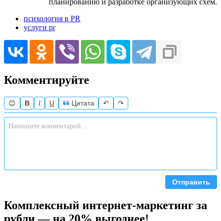
планированию и разработке организующих схем.
психология в PR
услуги pr
Комментируйте
😊
B
I
U
Цитата
↶
↷
Отправить
Комплексный интернет-маркетинг за
рубли — на 20% выгоднее!