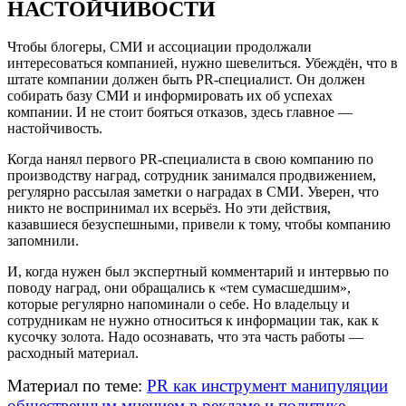
НАСТОЙЧИВОСТИ
Чтобы блогеры, СМИ и ассоциации продолжали
интересоваться компанией, нужно шевелиться. Убеждён, что в
штате компании должен быть PR-специалист. Он должен
собирать базу СМИ и информировать их об успехах
компании. И не стоит бояться отказов, здесь главное —
настойчивость.
Когда нанял первого PR-специалиста в свою компанию по
производству наград, сотрудник занимался продвижением,
регулярно рассылая заметки о наградах в СМИ. Уверен, что
никто не воспринимал их всерьёз. Но эти действия,
казавшиеся безуспешными, привели к тому, чтобы компанию
запомнили.
И, когда нужен был экспертный комментарий и интервью по
поводу наград, они обращались к «тем сумасшедшим»,
которые регулярно напоминали о себе. Но владельцу и
сотрудникам не нужно относиться к информации так, как к
кусочку золота. Надо осознавать, что эта часть работы —
расходный материал.
Материал по теме:
PR как инструмент манипуляции
общественным мнением в рекламе и политике