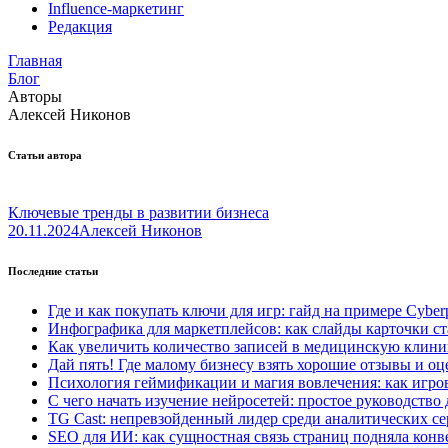
Influence-маркетинг
Редакция
Главная
Блог
Авторы
Алексей Никонов
Статьи автора
Ключевые тренды в развитии бизнеса
20.11.2024
Алексей Никонов
Последние статьи
Где и как покупать ключи для игр: гайд на примере Cyber
Инфографика для маркетплейсов: как слайды карточки с
Как увеличить количество записей в медицинскую клин
Дай пять! Где малому бизнесу взять хорошие отзывы и о
Психология геймификации и магия вовлечения: как игр
С чего начать изучение нейросетей: простое руководство
TG Cast: непревзойденный лидер среди аналитических с
SEO для ИИ: как сущностная связь страниц подняла кон