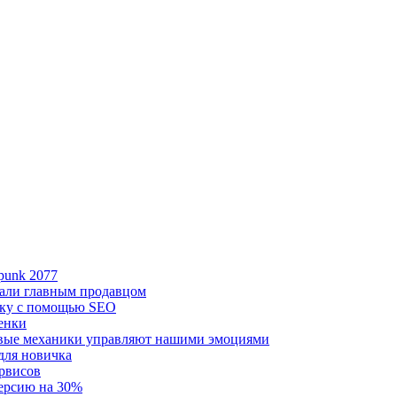
punk 2077
тали главным продавцом
ику с помощью SEO
ценки
овые механики управляют нашими эмоциями
 для новичка
ервисов
версию на 30%