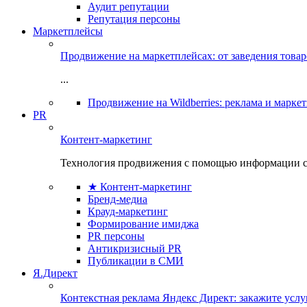
Аудит репутации
Репутация персоны
Маркетплейсы
Продвижение на маркетплейсах: от заведения това
...
Продвижение на Wildberries: реклама и марке
PR
Контент-маркетинг
Технология продвижения с помощью информации с
★ Контент-маркетинг
Бренд-медиа
Крауд-маркетинг
Формирование имиджа
PR персоны
Антикризисный PR
Публикации в СМИ
Я.Директ
Контекстная реклама Яндекс Директ: закажите усл