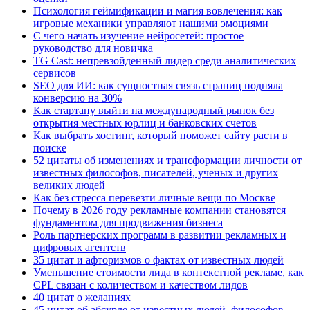
Психология геймификации и магия вовлечения: как
игровые механики управляют нашими эмоциями
С чего начать изучение нейросетей: простое
руководство для новичка
TG Cast: непревзойденный лидер среди аналитических
сервисов
SEO для ИИ: как сущностная связь страниц подняла
конверсию на 30%
Как стартапу выйти на международный рынок без
открытия местных юрлиц и банковских счетов
Как выбрать хостинг, который поможет сайту расти в
поиске
52 цитаты об изменениях и трансформации личности от
известных философов, писателей, ученых и других
великих людей
Как без стресса перевезти личные вещи по Москве
Почему в 2026 году рекламные компании становятся
фундаментом для продвижения бизнеса
Роль партнерских программ в развитии рекламных и
цифровых агентств
35 цитат и афторизмов о фактах от известных людей
Уменьшение стоимости лида в контекстной рекламе, как
CPL связан с количеством и качеством лидов
40 цитат о желаниях
45 цитат об абсурде от известных людей, философов,