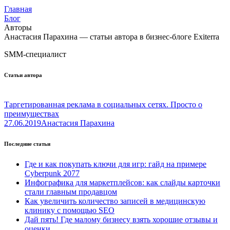
Главная
Блог
Авторы
Анастасия Парахина — статьи автора в бизнес-блоге Exiterra
SMM-специалист
Статьи автора
Таргетированная реклама в социальных сетях. Просто о
преимуществах
27.06.2019
Анастасия Парахина
Последние статьи
Где и как покупать ключи для игр: гайд на примере
Cyberpunk 2077
Инфографика для маркетплейсов: как слайды карточки
стали главным продавцом
Как увеличить количество записей в медицинскую
клинику с помощью SEO
Дай пять! Где малому бизнесу взять хорошие отзывы и
оценки