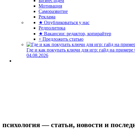
Бизнес-идеи
Мотивация
Саморазвитие
Реклама
★ Опубликоваться у нас
Редполитика
★ Вакансии: редактор, копирайтер
+ Предложить статью
Где и как покупать ключи для игр: гайд на примере
04.08.2026
психология — статьи, новости и после