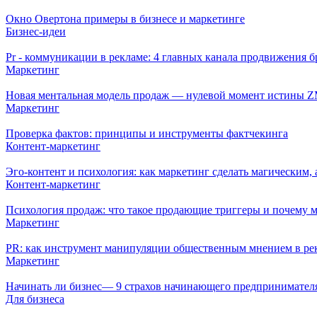
Окно Овертона примеры в бизнесе и маркетинге
Бизнес-идеи
Pr - коммуникации в рекламе: 4 главных канала продвижения б
Маркетинг
Новая ментальная модель продаж — нулевой момент истины 
Маркетинг
Проверка фактов: принципы и инструменты фактчекинга
Контент-маркетинг
Эго-контент и психология: как маркетинг сделать магическим, 
Контент-маркетинг
Психология продаж: что такое продающие триггеры и почему 
Маркетинг
PR: как инструмент манипуляции общественным мнением в ре
Маркетинг
Начинать ли бизнес— 9 страхов начинающего предпринимател
Для бизнеса