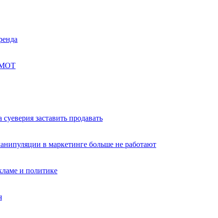
ренда
ZMOT
а суеверия заставить продавать
манипуляции в маркетинге больше не работают
кламе и политике
я