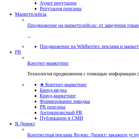
Аудит репутации
Репутация персоны
Маркетплейсы
Продвижение на маркетплейсах: от заведения това
...
Продвижение на Wildberries: реклама и марке
PR
Контент-маркетинг
Технология продвижения с помощью информации с
★ Контент-маркетинг
Бренд-медиа
Крауд-маркетинг
Формирование имиджа
PR персоны
Антикризисный PR
Публикации в СМИ
Я.Директ
Контекстная реклама Яндекс Директ: закажите усл