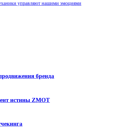
механики управляют нашими эмоциями
 продвижения бренда
мент истины ZMOT
тчекинга