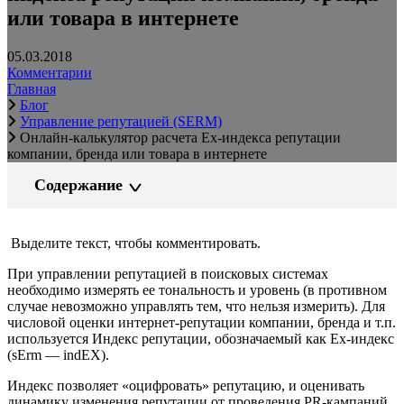
или товара в интернете
05.03.2018
Комментарии
Главная
Блог
Управление репутацией (SERM)
Онлайн-калькулятор расчета Ex-индекса репутации
компании, бренда или товара в интернете
Содержание
Выделите текст, чтобы комментировать.
При управлении репутацией в поисковых системах
необходимо измерять ее тональность и уровень (в противном
случае невозможно управлять тем, что нельзя измерить). Для
числовой оценки интернет-репутации компании, бренда и т.п.
используется Индекс репутации, обозначаемый как Ex-индекс
(sErm — indEX).
Индекс позволяет «оцифровать» репутацию, и оценивать
динамику изменения репутации от проведения PR-кампаний.