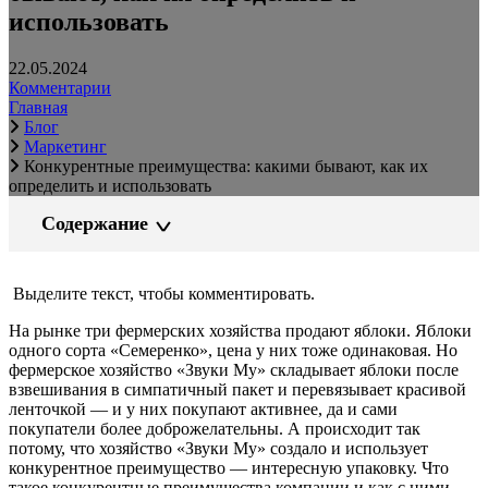
использовать
22.05.2024
Комментарии
Главная
Блог
Маркетинг
Конкурентные преимущества: какими бывают, как их
определить и использовать
Содержание
Выделите текст, чтобы комментировать.
На рынке три фермерских хозяйства продают яблоки. Яблоки
одного сорта «Семеренко», цена у них тоже одинаковая. Но
фермерское хозяйство «Звуки Му» складывает яблоки после
взвешивания в симпатичный пакет и перевязывает красивой
ленточкой — и у них покупают активнее, да и сами
покупатели более доброжелательны. А происходит так
потому, что хозяйство «Звуки Му» создало и использует
конкурентное преимущество — интересную упаковку. Что
такое конкурентные преимущества компании и как с ними