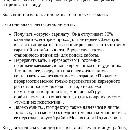
и пришла к выводу:
Большинство кандидатов не знают точно, чего хотят.
Зато они знают, чего точно
не хотят
:
Получать «серую» зарплату
. Она отпугивает 80%
кандидатов, которые проходили интервью. Зачастую,
в глазах кандидатов это ассоциировалось с отсутствием
гарантий и стабильности. В ряде случаев это
становилось причиной для поиска работы.
Перерабатывать
. Переработками, особенно
не оплачиваемыми, в наше время никого не удивишь.
Тем не менее, сотрудники все неохотнее на это
соглашаются — независимо от возраста. «Продать»
переработки можно только перспективой карьерного
роста или ростом дохода — и то, это далеко
не у каждого в приоритете, многие выберут
стабильность и возможность уходить вовремя вместо
«туманных перспектив».
Далеко ездить
. Этот фактор также назывался в числе
топовых, и зачастую сотрудники меняли компанию из-за
ее переезда в другой район Москвы или Подмосковья.
Когда я уточняла у кандидатов, в связи с чем они ищут работу,