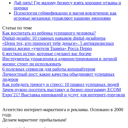
Дай пять! Где малому бизнесу взять хорошие отзывы и
оценки
Психология геймификации и магия вовлечения: как
игровые механики управляют нашими эмоциями
Статьи по теме
Как воспитать из ребенка успешного человека?
Digital-дизайн: 10 главных навыков digital-дизайнера
«Цени тех, кто приносит тебе деньги». 5 антикризисных
правил жизни «учителя Трампа» Росса Перро
6 жестких истин, которые сделают вас богаче
Инструменты управления и администрирования в личной
жизни: стоит ли использовать
6 полезных сервисов для работы копирайтером
Личностный рост: какие качества объединяют успешных
лидеров
Как победить тревогу и стресс: 10 правил успешных людей
Зачем нужно посетить выставку и бизнес-программу ECOM
Expo’21? Выставка инноваций и услуг для интернет-торговли
Агентство интернет-маркетинга и рекламы. Основано в 2000
году.
Делаем маркетинг прибыльным!