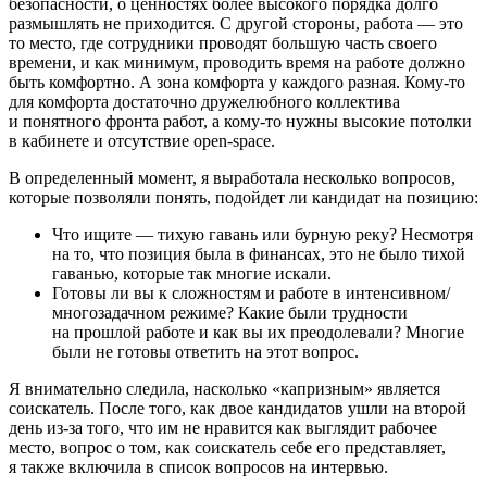
безопасности, о ценностях более высокого порядка долго
размышлять не приходится. С другой стороны, работа — это
то место, где сотрудники проводят большую часть своего
времени, и как минимум, проводить время на работе должно
быть комфортно. А зона комфорта у каждого разная. Кому-то
для комфорта достаточно дружелюбного коллектива
и понятного фронта работ, а кому-то нужны высокие потолки
в кабинете и отсутствие open-space.
В определенный момент, я выработала несколько вопросов,
которые позволяли понять, подойдет ли кандидат на позицию:
Что ищите — тихую гавань или бурную реку? Несмотря
на то, что позиция была в финансах, это не было тихой
гаванью, которые так многие искали.
Готовы ли вы к сложностям и работе в интенсивном/
многозадачном режиме? Какие были трудности
на прошлой работе и как вы их преодолевали? Многие
были не готовы ответить на этот вопрос.
Я внимательно следила, насколько «капризным» является
соискатель. После того, как двое кандидатов ушли на второй
день из-за того, что им
не нравится как выглядит рабочее
место
, вопрос о том, как соискатель себе его представляет,
я также включила в список вопросов на интервью.