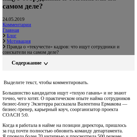
самом деле?
24.05.2019
Комментарии
Главная
Блог
Мотивация
Правда о «текучести» кадров: что ищут сотрудники и
соискатели на самом деле?
Содержание
Выделите текст, чтобы комментировать.
Большинство кандидатов ищут «тихую гавань» и не знают
точно, чего хотят. О практическом опыте найма сотрудников
бизнес-блогу Экзитерра рассказала Валентина Ермакова —
бизнес-тренер, карьерный коуч, соорганизатор проекта
COACH 5:0.
Когда я работала в найме на позиции директора, пришлось
за год почти полностью обновить команду департамента.
Я провела более 70 интервью и просмотрела 500 резюме