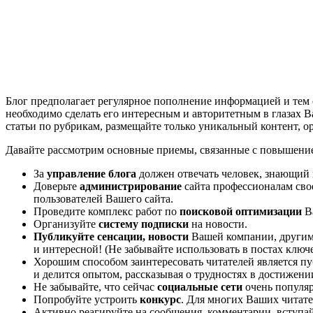
Блог предполагает регулярное пополнение информацией и тем
необходимо сделать его интересным и авторитетным в глазах В
статьи по рубрикам, размещайте только уникальный контент, орг
Давайте рассмотрим основные приемы, связанные с повышением
За
управление блога
должен отвечать человек, знающий
Доверьте
администрирование
сайта профессионалам сво
пользователей Вашего сайта.
Проведите комплекс работ по
поисковой оптимизации
Ва
Организуйте
систему подписки
на новости.
Публикуйте сенсации, новости
Вашей компании, другими
и интересной! (Не забывайте использовать в постах ключ
Хорошим способом заинтересовать читателей является п
и делится опытом, рассказывая о трудностях в достижен
Не забывайте, что сейчас
социальные сети
очень популяр
Попробуйте устроить
конкурс
. Для многих Ваших читате
Активно реагируйте на сообщения, комментарии, вступай