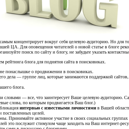
 самым концентрирует вокруг себя целевую аудиторию. Но для 
ашей ЦА. Для оповещения читателей о новой статье в блоге реко
анизуйте поиск по сайту и блогу, не забудьте указать контактны
 рейтинга блога для поднятия сайта в поисковиках.
 не понаслышке о продвижении в поисковиках.
его дела — группе лиц, которые занимаются поддержкой сайтов
шего блога.
 словами — все, что заинтересует Ваше целевую аудиторию. Са
евые слова, по которым продвигается Ваш блог.)
убликация
интервью с известными личностями
в Вашей области
ии поставленных целей.
ны. Принимайте активное участие в своих социальных группах ВКо
лей это послужит стимулом чаще заходить на Ваш интернет-ресур
те сами в дискуссию с блогерами.