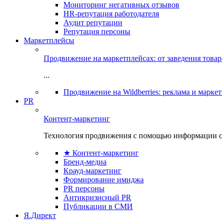
Мониторинг негативных отзывов
HR-репутация работодателя
Аудит репутации
Репутация персоны
Маркетплейсы
Продвижение на маркетплейсах: от заведения това
...
Продвижение на Wildberries: реклама и марке
PR
Контент-маркетинг
Технология продвижения с помощью информации с
★ Контент-маркетинг
Бренд-медиа
Крауд-маркетинг
Формирование имиджа
PR персоны
Антикризисный PR
Публикации в СМИ
Я.Директ