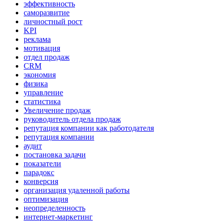
эффективность
саморазвитие
личностный рост
KPI
реклама
мотивация
отдел продаж
CRM
экономия
физика
управление
статистика
Увеличение продаж
руководитель отдела продаж
репутация компании как работодателя
репутация компании
аудит
постановка задачи
показатели
парадокс
конверсия
организация удаленной работы
оптимизация
неопределенность
интернет-маркетинг