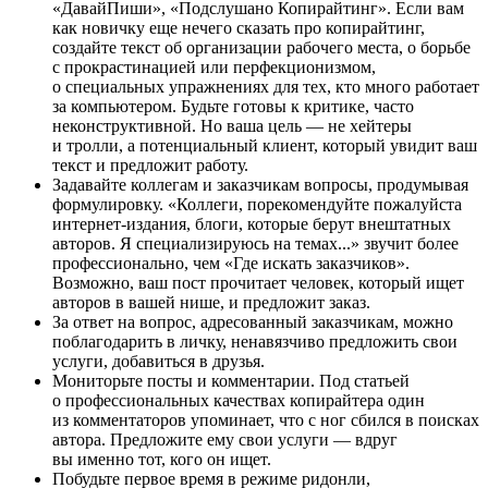
«ДавайПиши», «Подслушано Копирайтинг». Если вам
как новичку еще нечего сказать про копирайтинг,
создайте текст об организации рабочего места, о борьбе
с прокрастинацией или перфекционизмом,
о специальных упражнениях для тех, кто много работает
за компьютером. Будьте готовы к критике, часто
неконструктивной. Но ваша цель — не хейтеры
и тролли, а потенциальный клиент, который увидит ваш
текст и предложит работу.
Задавайте коллегам и заказчикам вопросы, продумывая
формулировку. «Коллеги, порекомендуйте пожалуйста
интернет-издания, блоги, которые берут внештатных
авторов. Я специализируюсь на темах...» звучит более
профессионально, чем «Где искать заказчиков».
Возможно, ваш пост прочитает человек, который ищет
авторов в вашей нише, и предложит заказ.
За ответ на вопрос, адресованный заказчикам, можно
поблагодарить в личку, ненавязчиво предложить свои
услуги, добавиться в друзья.
Мониторьте посты и комментарии. Под статьей
о профессиональных качествах копирайтера один
из комментаторов упоминает, что с ног сбился в поисках
автора. Предложите ему свои услуги — вдруг
вы именно тот, кого он ищет.
Побудьте первое время в режиме ридонли,