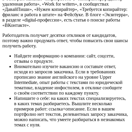
удаленная работа», «Work for writers», в сообществах
«ДавайПиши», «Нужен копирайтер», «Требуется копирайтер:
фриланс и работа в штате» на Фейсбуке. В блоге «Экзитерра»,
в разделе «digital-профессии», есть статья о поиске работы
«ВКонтакте».
Работодатель получает десятки откликов от кандидатов,
поэтому важно продумать ответ, чтобы повысить свои шансы
получить работу.
Найдите информацию о компании: сайт, соцсети,
отзывы о продукте.
Внимательно изучите вакансию и составьте ответ,
исходя из запросов заказчика. Если в требованиях
прописано знание английского на уровне Upper
Intermediate, опыт работы с текстами по юридической
тематике, владение инфостилем, в отклике сообщите
о своём соответствии по каждому пункту.
Напишите о себе: на каких текстах специализируетесь,
в каких темах разбираетесь. Вышлите несколько
примеров работ: ссылка+описание. Если в вашем
портфолио нет текстов, релевантных запросу заказчика,
можно написать, что умеете разбираться в незнакомых
темах с нуля.