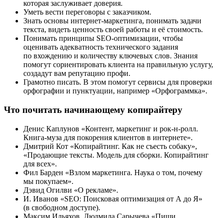
которая заслуживает доверия.
Уметь вести переговоры с заказчиком.
Знать основы интернет-маркетинга, понимать задачи
текста, видеть ценность своей работы и её стоимость.
Понимать принципы SEO-оптимизации, чтобы
оценивать адекватность технического задания
по вхождению и количеству ключевых слов. Знания
помогут сориентировать клиента на правильную услугу,
создадут вам репутацию профи.
Грамотно писать. В этом помогут сервисы для проверки
орфографии и пунктуации, например «Орфограммка».
Что почитать начинающему копирайтеру
Денис Каплунов «Контент, маркетинг и рок-н-ролл.
Книга-муза для покорения клиентов в интернете».
Дмитрий Кот «Копирайтинг. Как не съесть собаку»,
«Продающие тексты. Модель для сборки. Копирайтинг
для всех».
Фил Барден «Взлом маркетинга. Наука о том, почему
мы покупаем».
Дэвид Огилви «О рекламе».
И. Иванов «SEO: Поисковая оптимизация от А до Я»
(в свободном доступе).
Максим Ильяхов, Людмила Сарычева «Пиши,