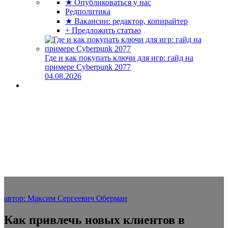
★ Опубликоваться у нас
Редполитика
★ Вакансии: редактор, копирайтер
+ Предложить статью
Где и как покупать ключи для игр: гайд на
примере Cyberpunk 2077
04.08.2026
автор: Максим Сергеевич Оберман
Как привлечь новых клиентов в