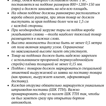
Товар, объем которого составляет более 1 м³,
поставляется на поддоне размером 800×1200×150 мм
(евро) и должен занимать на нём всю площадь.
На одном поддоне должны равномерно располагаться
короба одного размера, при этом товар не должен
выступать за края поддона более чем на 1,5 см
с каждой стороны.
При неоднородной загрузке тары на поддон короба
укладывают слоями —тогда наиболее тяжелый товар
размещается в нижних слоях.
Высота монопалеты должна быть не менее 0,5 метра
от пола включая защиту углов. Ограничение
по максимальной высоте палет отсутствует.
Товар на поддонах должен быть надежно закреплен
с использованием прозрачной термоусадочной(или
стрейч) плёнки толщиной не менее 0,15 мм.
Поддон с товаром должен маркироваться специальной
этикеткой выгружаемой из заявки на поставку товара
(как правило, выгружает клиент, оформляющий
доставку).
Каждая отгрузка обязательно маркируется уникальным
штрихкодом поставки (ШК ТТН). Важно
промаркировать одну из паллет ШК ТТН так, чтобы
он был заметен сразу при открытии бортов
автомобиля.