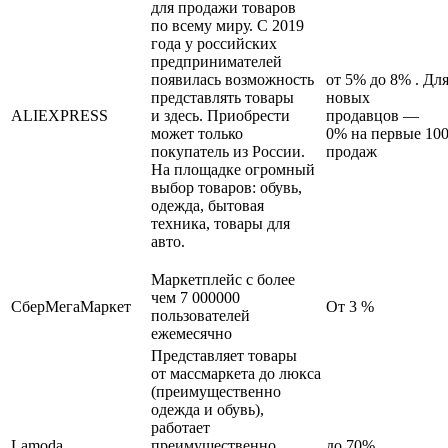
для продажи товаров
по всему миру. С 2019
года у российских
предпринимателей
появилась возможность
от 5% до 8% . Дл
представлять товары
новых
ALIEXPRESS
и здесь. Приобрести
продавцов —
может только
0% на первые 10
покупатель из России.
продаж
На площадке огромный
выбор товаров: обувь,
одежда, бытовая
техника, товары для
авто.
Маркетплейс с более
чем 7 000000
СберМегаМаркет
От 3 %
пользователей
ежемесячно
Представляет товары
от массмаркета до люкса
(преимущественно
одежда и обувь),
работает
Lamoda
преимущественно
до 70%