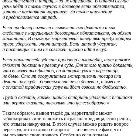
обязательства и штрафы за их нарушение. В данном случае
речь идёт о таком случае: в договоре есть обязательства,
которые поставщик нарушает. За такое нарушение
и предполагается штраф.
Если продавец согласен с выявленными фактами и как
следствие с нарушением договорных обязательств, он обязан
заплатить. В договоре маркетплейс наверняка предусмотрел
право удержать этот штраф. Если штраф удержан,
а поставщик с ним не согласен, нужно идти в суд.
Если маркетплейс удалит продавца с площадки, тот также
сможет доказать правоту в суде. Для этого нужно доказать,
что выявленных фактов, на которые указал агрегатор,
не было. Стоит вооружиться экспертизами товара или
делать их в суде. Удовольствие не из дешёвых, а вместе
с оплатой юридических услуг выйдет совсем не бюджетно.
Трудно сказать, каковы шансы оспорить удаление с площадки
или, вернее сказать, насколько это целесообразно.»
Таким образом, вывод такой: да, маркетплейс может
заблокировать или наложить штраф на продавца, если решит,
что отзывы накручены. В этом случае можно решать вопрос
через суд, но это долго и дорого — и совсем не факт, что
вы докажете свою правоту. Особенно если отзывы