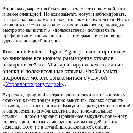
Во-первых, маркетплейсы тоже считают это накруткой, хоть
и менее очевидной. Но если заметят, могут и заблокировать,
и штраф наложить. Во-вторых, это сложно технически. Нельзя
оставлять все отзывы с одного личного аккаунта, площадка
быстро это вычислит. У «пользователей» должны быть
профили как у живых людей — с номерами телефонов, ip-
адресами, историей покупок.
Компания Exiterra Digital Agency знает и принимает
во внимание все нюансы размещения отзывов
на маркетплейсах. Мы гарантируем вам отличные
оценки и положительные отзывы. Чтобы узнать
подробнее, можете ознакомиться с услугой
«
Управление репутацией
»
.
В-третьих, продумайте стратегию и просчитайте экономику:
сколько и какого товара нужно выкупить, сколько оставить
отзывов, что в них написать. Выкупить сразу десяток позиций
и одновременно опубликовать на все положительные
отзывы — плохой вариант. Правильнее выкупать понемногу,
но регулярно, постить с аккаунтов живых людей, делать
реальные фото (не в студийных декорациях), ставить
не сплошь пятёрки, а иногда и негативные моменты