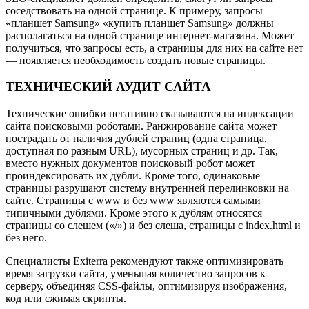
соседствовать на одной странице. К примеру, запросы
«планшет Samsung» «купить планшет Samsung» должны
располагаться на одной странице интернет-магазина. Может
получиться, что запросы есть, а страницы для них на сайте нет
— появляется необходимость создать новые страницы.
ТЕХНИЧЕСКИЙ АУДИТ САЙТА
Технические ошибки негативно сказываются на индексации
сайта поисковыми роботами. Ранжирование сайта может
пострадать от наличия дублей страниц (одна страница,
доступная по разным URL), мусорных страниц и др. Так,
вместо нужных документов поисковый робот может
проиндексировать их дубли. Кроме того, одинаковые
страницы разрушают систему внутренней перелинковки на
сайте. Страницы с www и без www являются самыми
типичными дублями. Кроме этого к дублям относятся
страницы со слешем («/») и без слеша, страницы с index.html и
без него.
Специалисты Exiterra рекомендуют также оптимизировать
время загрузки сайта, уменьшая количество запросов к
серверу, объединяя CSS-файлы, оптимизируя изображения,
код или сжимая скрипты.