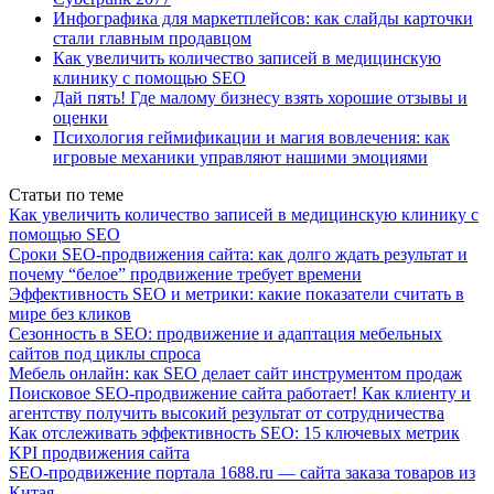
Инфографика для маркетплейсов: как слайды карточки
стали главным продавцом
Как увеличить количество записей в медицинскую
клинику с помощью SEO
Дай пять! Где малому бизнесу взять хорошие отзывы и
оценки
Психология геймификации и магия вовлечения: как
игровые механики управляют нашими эмоциями
Статьи по теме
Как увеличить количество записей в медицинскую клинику с
помощью SEO
Сроки SEO-продвижения сайта: как долго ждать результат и
почему “белое” продвижение требует времени
Эффективность SEO и метрики: какие показатели считать в
мире без кликов
Сезонность в SEO: продвижение и адаптация мебельных
сайтов под циклы спроса
Мебель онлайн: как SEO делает сайт инструментом продаж
Поисковое SEO-продвижение сайта работает! Как клиенту и
агентству получить высокий результат от сотрудничества
Как отслеживать эффективность SEO: 15 ключевых метрик
KPI продвижения сайта
SEO-продвижение портала 1688.ru — сайта заказа товаров из
Китая