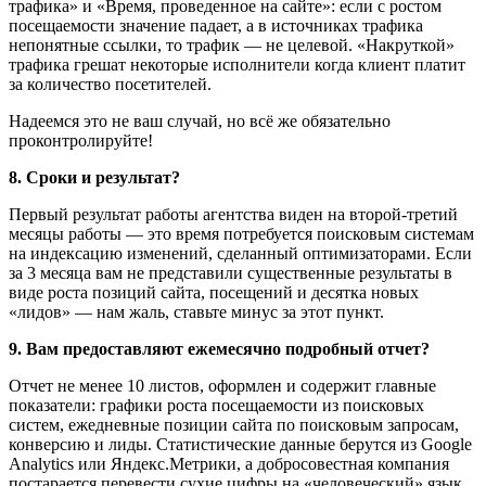
трафика» и «Время, проведенное на сайте»: если с ростом
посещаемости значение падает, а в источниках трафика
непонятные ссылки, то трафик — не целевой. «Накруткой»
трафика грешат некоторые исполнители когда клиент платит
за количество посетителей.
Надеемся это не ваш случай, но всё же обязательно
проконтролируйте!
8. Сроки и результат?
Первый результат работы агентства виден на второй-третий
месяцы работы — это время потребуется поисковым системам
на индексацию изменений, сделанный оптимизаторами. Если
за 3 месяца вам не представили существенные результаты в
виде роста позиций сайта, посещений и десятка новых
«лидов» — нам жаль, ставьте минус за этот пункт.
9. Вам предоставляют ежемесячно подробный отчет?
Отчет не менее 10 листов, оформлен и содержит главные
показатели: графики роста посещаемости из поисковых
систем, ежедневные позиции сайта по поисковым запросам,
конверсию и лиды. Статистические данные берутся из Google
Analytics или Яндекс.Метрики, а добросовестная компания
постарается перевести сухие цифры на «человеческий» язык.