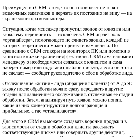
Преимущество CRM в том, что она позволяет не терять
возможных заказчиков и держать их постоянно на виду — на
экране монитора компьютера.
Ситуация, когда менеджер пропустил звонок от клиента или
забыл ему перезвонить — исключена. CRM играет роль
«органайзера», помогающего не сливать звонки, каждый из
которых теоретически может принести вам деньги. По
сравнению с CRM стикеры на мониторах ПК или пометки в
записной книжке крайне неэффективны: CRM сама напомнит
менеджеру о необходимости связаться с клиентом и сама
наберет номер или подставит шаблон письма, а если он этого
не сделает — сообщит руководителю о сбое в обработке лида.
Отслеживание «жизни» лида (обращения клиента) от А до Я:
заявку после обработки можно сразу передавать в другие
отделы для дальнейшего обслуживания, отслеживая её стадии
обработки. Затем, анализируя путь заявок, можно понять,
какие из них конвертируются в долгоиграющие и
прибыльные, а где «отваливаются».
Для этого в CRM вы можете создавать воронки продаж и в
зависимости от стадии обработки клиента рассылать
соответствующие письма или совершать другие действия,