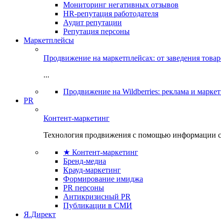
Мониторинг негативных отзывов
HR-репутация работодателя
Аудит репутации
Репутация персоны
Маркетплейсы
Продвижение на маркетплейсах: от заведения това
...
Продвижение на Wildberries: реклама и марке
PR
Контент-маркетинг
Технология продвижения с помощью информации с
★ Контент-маркетинг
Бренд-медиа
Крауд-маркетинг
Формирование имиджа
PR персоны
Антикризисный PR
Публикации в СМИ
Я.Директ