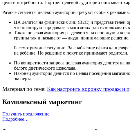
цели и потребности. Портрет целевой аудитории описывает ха
Разные сегменты целевой аудитории требуют особых рекламны
ЦА делится на физических лиц (B2C) и представителей 
что планируют продавать в магазинах или использовать в
Также целевая аудитория разделяется на основную и кос
группы так и называют — люди, принимающие решение.
Рассмотрим две ситуации. За снабжение офиса канцелярс
на ребёнка. Но решение о покупке принимают родители.
По конкретности запроса целевая аудитория делится на 
белого диетического шоколада.
Наконец аудитория делится по целям посещения магазино
эксперта.
Материал по теме:
Как настроить воронку продаж и п
Комплексный маркетинг
Получить предложение
Подробнее…