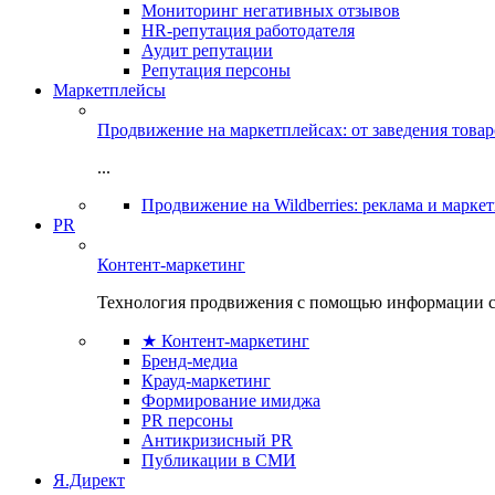
Мониторинг негативных отзывов
HR-репутация работодателя
Аудит репутации
Репутация персоны
Маркетплейсы
Продвижение на маркетплейсах: от заведения това
...
Продвижение на Wildberries: реклама и марке
PR
Контент-маркетинг
Технология продвижения с помощью информации с
★ Контент-маркетинг
Бренд-медиа
Крауд-маркетинг
Формирование имиджа
PR персоны
Антикризисный PR
Публикации в СМИ
Я.Директ