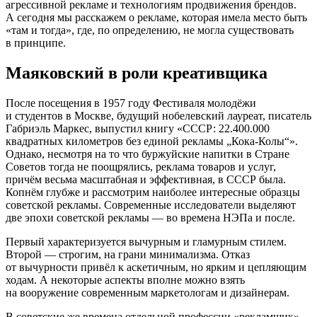
агрессивной рекламе и технологиям продвижения брендов.
А сегодня мы расскажем о рекламе, которая имела место быть
«там и тогда», где, по определению, не могла существовать
в принципе.
Маяковский в роли креативщика
После посещения в 1957 году Фестиваля молодёжи
и студентов в Москве, будущий нобелевский лауреат, писатель
Габриэль Маркес, выпустил книгу «СССР: 22.400.000
квадратных километров без единой рекламы „Кока-Колы“».
Однако, несмотря на то что буржуйские напитки в Стране
Советов тогда не поощрялись, реклама товаров и услуг,
причём весьма масштабная и эффективная, в СССР была.
Копнём глубже и рассмотрим наиболее интересные образцы
советской рекламы. Современные исследователи выделяют
две эпохи советской рекламы — во времена НЭПа и после.
Первый характеризуется вычурным и гламурным стилем.
Второй — строгим, на грани минимализма. Отказ
от вычурности привёл к аскетичным, но ярким и цепляющим
ходам. А некоторые аспекты вполне можно взять
на вооружение современным маркетологам и дизайнерам.
В советские же времена отдельной профессии «рекламщик»