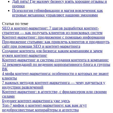
Дай пять! Где малому бизнесу взять хорошие отзывы и
оценки
Психология геймификации и магия вовлечения: как
игровые механики управляют нашими эмоциями
Статьи по теме
SEO и контент-маркетинг: 7 шагов разработки контент-
стратегии — как получать клиентов из поисковых систем
Контент-маркетинг: продвижение с помощью информации
Продвижение статьями: как привлечь клиентов и продвинуть
сайт при помощи SEO и контент-маркетинга
Создание контента для бизнеса: каким компаниям и зачем
нужен контент-маркетинг
Контент-маркетинг и система создания контента в компании:
12 рекомендаций по ведению корпоративного блога и группы
ВК
4 мифа контент-маркетинга: особенности о которых не знают
клиенты
7 важных методов контент-маркетинга — чему научиться у
индустрии развлечений
Контент-маркетинг: в агентстве, с фрилансером или своими
силами
Будущее контент-маркетинга уже здесь
Топ-7 мифов о контент-маркетинге: как вам лгут
недобросовестные копирайтеры и агентства