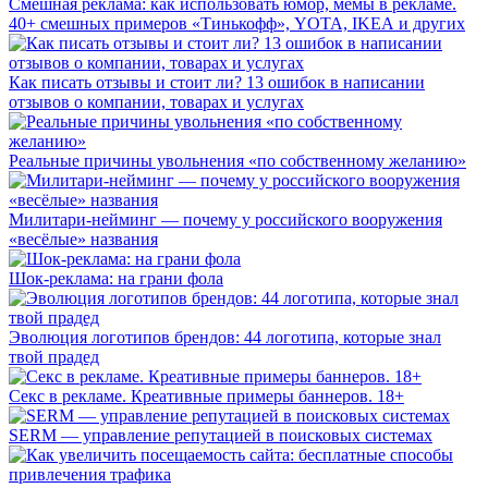
Смешная реклама: как использовать юмор, мемы в рекламе.
40+ смешных примеров «Тинькофф», YOTA, IKEA и других
Как писать отзывы и стоит ли? 13 ошибок в написании
отзывов о компании, товарах и услугах
Реальные причины увольнения «по собственному желанию»
Милитари-нейминг — почему у российского вооружения
«весёлые» названия
Шок-реклама: на грани фола
Эволюция логотипов брендов: 44 логотипа, которые знал
твой прадед
Секс в рекламе. Креативные примеры баннеров. 18+
SERM — управление репутацией в поисковых системах