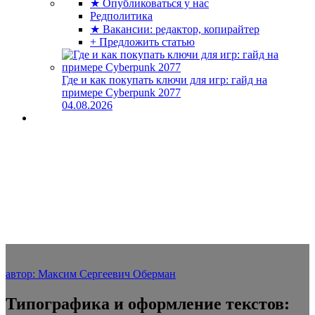
★ Опубликоваться у нас
Редполитика
★ Вакансии: редактор, копирайтер
+ Предложить статью
Где и как покупать ключи для игр: гайд на
примере Cyberpunk 2077
04.08.2026
автор: Максим Сергеевич Оберман
Типографика и оформление текстов: