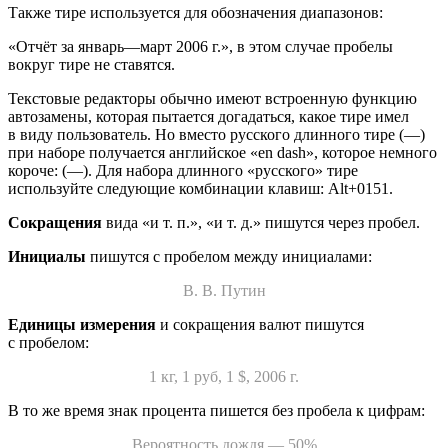
Также тире используется для обозначения диапазонов:
«Отчёт за январь—март 2006 г.»
, в этом случае пробелы
вокруг тире не ставятся.
Текстовые редакторы обычно имеют встроенную функцию
автозамены, которая пытается догадаться, какое тире имел
в виду пользователь. Но вместо русского длинного тире (—)
при наборе получается английское «en dash», которое немного
короче: (—). Для набора длинного «русского» тире
используйте следующие комбинации клавиш: Alt+0151.
Сокращения
вида «и т. п.», «и т. д.» пишутся через пробел.
Инициалы
пишутся с пробелом между инициалами:
В. В. Путин
Единицы измерения
и сокращения валют пишутся
с пробелом:
1 кг, 1 руб, 1 $, 2006 г.
В то же время знак процента пишется без пробела к цифрам:
Вероятность дождя — 50%