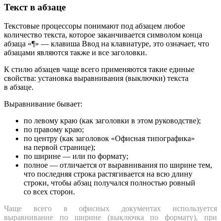
Текст в абзаце
Текстовые процессоры понимают под абзацем любое
количество текста, которое заканчивается символом конца
абзаца «¶» — клавиша Ввод на клавиатуре, это означает, что
абзацами являются также и все заголовки.
К стилю абзацев чаще всего применяются такие единые
свойства: установка выравнивания (выключки) текста
в абзаце.
Выравнивание бывает:
по левому краю (как заголовки в этом руководстве);
по правому краю;
по центру (как заголовок «Офисная типографика»
на первой странице);
по ширине — или по формату;
полное — отличается от выравнивания по ширине тем,
что последняя строка растягивается на всю длину
строки, чтобы абзац получался полностью ровный
со всех сторон.
Чаще всего в офисных документах используется
выравнивание по ширине (выключка по формату), при