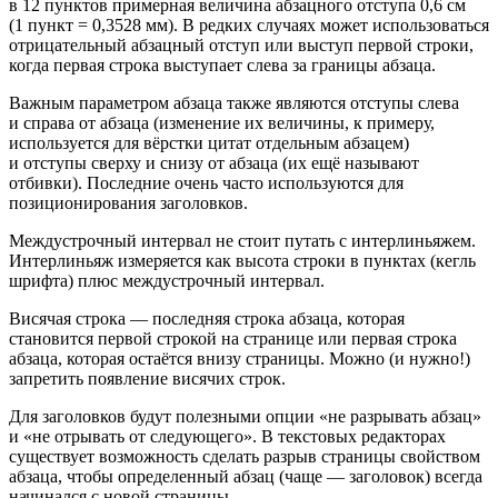
в 12 пунктов примерная величина абзацного отступа 0,6 см
(1 пункт = 0,3528 мм). В редких случаях может использоваться
отрицательный абзацный отступ или выступ первой строки,
когда первая строка выступает слева за границы абзаца.
Важным параметром абзаца также являются отступы слева
и справа от абзаца (изменение их величины, к примеру,
используется для вёрстки цитат отдельным абзацем)
и отступы сверху и снизу от абзаца (их ещё называют
отбивки). Последние очень часто используются для
позиционирования заголовков.
Междустрочный интервал не стоит путать с интерлиньяжем.
Интерлиньяж из­меряется как высота строки в пунктах (кегль
шрифта) плюс междустрочный интервал.
Висячая строка — последняя строка абзаца, которая
становится первой строкой на странице или первая строка
абзаца, которая остаётся внизу страницы. Можно (и нужно!)
запретить появление вися­чих строк.
Для заголовков будут полезными опции «не разрывать абзац»
и «не отрывать от сле­дующего». В текстовых редакторах
существует возможность сделать разрыв страницы свойством
абзаца, чтобы определенный абзац (чаще — заголовок) всегда
начинался с новой страницы.