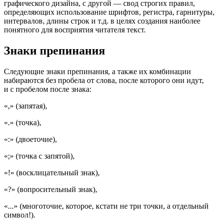
графического дизайна, с другой — свод строгих правил,
определяющих использование шрифтов, регистра, гарнитуры,
интервалов, длины строк и т.д. в целях создания наиболее
понятного для восприятия читателя текст.
Знаки препинания
Следующие знаки препинания, а также их комбинации
набираются без пробела от слова, после которого они идут,
и с пробелом после знака:
«,» (запятая),
«.» (точка),
«:» (двоеточие),
«;» (точка с запятой),
«!» (восклицательный знак),
«?» (вопросительный знак),
«...» (многоточие, которое, кстати не три точки, а отдельный
символ!).