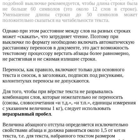
подобной выключке рекомендуется, чтобы длина строки была
не больше 60 символов (это около 12 слов в строке).
Уменьшение длины строки до 50 символов может
положительно сказаться на читабельности текста.
Однако при этом расстояние между слов на разных строках
может «скакать», что затрудняет чтение. Поэтому при
выключке по формату необходимо включать автоматическую
расстановку переносов в документе, это даст возможность
текстовому процессору верстать абзацы более равномерно,
не растягивая и не сжимая излишне строки.
Переносы, как правило, включают только для основного
текста и сносок, в за­головках, подписях под рисунками,
колонтитулах переносы не допускаются.
Для того, чтобы при вёрстке текста не разрывались
комбинации слов, которые нежелательно не переносить
(союзы, словосочетания «и т.д.», «и т.п.», единицы измерения
с указанием величины 1 кг), следует использовать
неразрывный пробел
.
Величина абзацного отступа определяется исключительно
свойствами абзаца и должна равняться около 1,5 от кегля
текста, т.е. для текста, набранного текстом размером