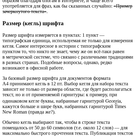
образом благодаря блогам в Интернете, и чаще всего
употребляется для фраз, как бы сказанных случайно:
«Пример
зачеркнутого текста»
.
Размер (кегль) шрифта
Размер шрифта измеряется в пунктах: 1 пункт —
типографская единица, используемая не только для измерения
кегля. Самое интересное в истории с типографским
пунктом то, что никто не знает, чему же он всё-таки равен
в метрической системе, что связано с различными традициями
в разных странах. Подобные вопросы, однако, редко
возникают в офисной работе.
За базовый размер шрифта для документов формата
А4 принимают кегль в 12 пт. Выбор кегля для набора текста
зависит не только от размера области, где будет располагаться
текст, но и от применяемой гарнитуры: к примеру, при
Georgia
одинаковом кегле буквы, набранные гарнитурой
,
кажутся больше и шире букв, набранных гарнитурой
Times
New Roman
(правда же?).
Обычно кегль выбирают так, чтобы в строке текста
помещалось от 50 до 60 символов (т.е. около 12 слов) — для
максимально быстрого прочтения текста. Публикация текстов