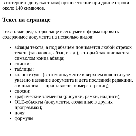
в интернете допускает комфортное чтение при длине строки
около 140 символов.
Текст на странице
Текстовые редакторы чаще всего умеют форматировать
содержимое документа на несколько видов:
абзацы текста, а под абзацем понимается любой отрезок
текста (заголовок, абзац и т.д.), который заканчивается
символом конца абзаца;
списки;
таблицы;
колонтитулы (в этом документе в верхнем колонтитуле
указано название документа и дата последней редакции,
а в нижнем — проставлены номера страниц);
сноски;
графические элементы (рисунки, рамки, надписи);
OLE-объекты (документы, созданные в других
программах);
поля;
формулы.