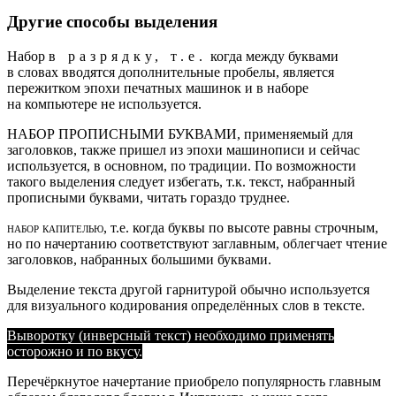
Другие способы выделения
Набор
в разрядку, т.е.
когда между буквами
в словах вводятся дополни­тельные пробелы, является
пережитком эпохи печатных машинок и в наборе
на компьютере не используется.
НАБОР ПРОПИСНЫМИ БУКВАМИ
, применяемый для
заголовков, также пришел из эпохи машинописи и сейчас
используется, в основном, по традиции. По возможности
такого выделения следует избегать, т.к. текст, набранный
прописными буквами, читать гораздо труднее.
набор капителью
, т.е. когда буквы по высоте равны строчным,
но по начертанию соответствуют заглавным, облегчает чтение
заголовков, набранных большими буквами.
Выделение текста другой гарнитурой обычно используется
для визуального кодирования определённых слов в тексте.
Выворотку (инверсный текст) необходимо применять
осторожно и по вкусу.
Перечёркнутое начертание приобрело популярность главным