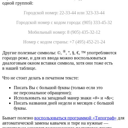
одной группой:
Городской номер: 22-33-44 или 323-33-44
Городской номер с кодом города: (905) 333-45-32
Мобильный номер: 8 (905) 435-32-12
Номер с кодом страны: +7 (495) 452-21-24
®
Другие полезные символы: ©,
, °, §, €, ™ употребляются
гораздо реже, и для их ввода можно воспользоваться
диалоговым окном вставки символа, хотя они тоже есть
в нашей таблице.
Что не стоит делать в печатном тексте:
Писать Вы с большой буквы (только если это
не персональное обращение);
Использовать на западный манер знаки «#» и «&»;
Писать названия дней недели и месяцев с большой
буквы.
Бывает полезно
воспользоваться программой «Типограф»
для
автоматической замены кавычек и тире на нужные —