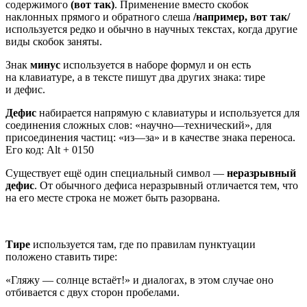
содержимого
(вот так)
. Применение вместо скобок
наклонных прямого и обратного слеша
/
например, вот так/
используется редко и обычно в научных текстах, когда другие
виды скобок заняты.
Знак
минус
используется в наборе формул и он есть
на клавиатуре, а в тексте пишут два других знака: тире
и дефис.
Дефис
набирается напрямую с клавиатуры и используется для
соединения сложных слов: «научно—технический», для
присоединения частиц: «из—за» и в качестве знака переноса.
Его код: Alt + 0150
Существует ещё один специальный символ —
неразрывный
дефис
. От обычного дефиса неразрывный отличается тем, что
на его месте строка не может быть разорвана.
Тире
используется там, где по правилам пунктуации
положено ставить тире:
«Гляжу — солнце встаёт!» и диалогах, в этом случае оно
отбивается с двух сторон пробелами.