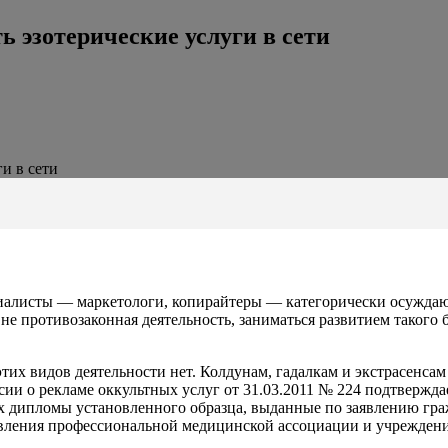
ь эзотерические услуги в сети
и в сети
циалисты — маркетологи, копирайтеры — категорически осужда
 не противозаконная деятельность, заниматься развитием такого
тих видов деятельности нет. Колдунам, гадалкам и экстрасенса
сии о рекламе оккультных услуг от 31.03.2011 № 224 подтвержд
ках дипломы установленного образца, выданные по заявлению г
авления профессиональной медицинской ассоциации и учрежден