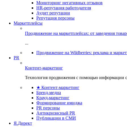
Мониторинг негативных отзывов
HR-репутация работодателя
Аудит репутации
Репутация персоны
Маркетплейсы
Продвижение на маркетплейсах: от заведения това
...
Продвижение на Wildberries: реклама и марке
PR
Контент-маркетинг
Технология продвижения с помощью информации с
★ Контент-маркетинг
Бренд-медиа
Крауд-маркетинг
Формирование имиджа
PR персоны
Антикризисный PR
Публикации в СМИ
Я.Директ