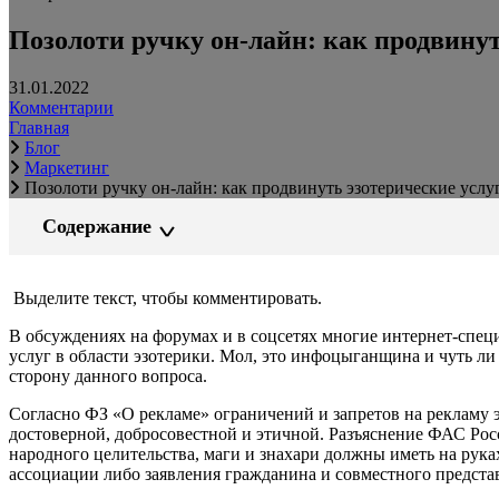
Позолоти ручку он-лайн: как продвинут
31.01.2022
Комментарии
Главная
Блог
Маркетинг
Позолоти ручку он-лайн: как продвинуть эзотерические услуг
Содержание
Выделите текст, чтобы комментировать.
В обсуждениях на форумах и в соцсетях многие интернет-спе
услуг в области эзотерики. Мол, это инфоцыганщина и чуть ли
сторону данного вопроса.
Согласно ФЗ «О рекламе» ограничений и запретов на рекламу э
достоверной, добросовестной и этичной. Разъяснение ФАС Рос
народного целительства, маги и знахари должны иметь на ру
ассоциации либо заявления гражданина и совместного предст