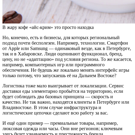
В жару кофе «айс-крим» это просто находка
Но, конечно, есть и бизнесы, для которых региональный
подход почти бесполезен. Например, технологии. Смартфон
от Apple или Samsung — одинаковый везде, как в Петербурге,
так и в Хабаровске. Люди оценивают функционал, бренд,
цену, но не «адаптацию» под условия региона. То же касается,
например, компьютерных игр или программного
обеспечения. Не будешь же локально менять интерфейс игры
только потому, что запускаешь её на Дальнем Востоке?
Логистика тоже мало выигрывает от локализации. Сервис
доставки еды элементарно пробьётся на территорию, если
будет соблюдать два базовых принципа — скорость и
качество. Не так важно, находятся клиенты в Петербурге или
Владивостоке. В этом случае инфраструктура и
логистические цепочки сделают всю работу за вас.
И ещё один пример — премиальные товары, например,
люксовая одежда или часы. Они вне регионов; ключевым
здесь будет узнаваемость и престижность бренда.