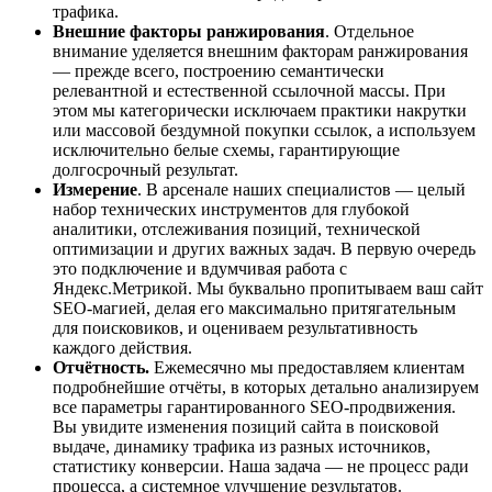
трафика.
Внешние факторы ранжирования
. Отдельное
внимание уделяется внешним факторам ранжирования
— прежде всего, построению семантически
релевантной и естественной ссылочной массы. При
этом мы категорически исключаем практики накрутки
или массовой бездумной покупки ссылок, а используем
исключительно белые схемы, гарантирующие
долгосрочный результат.
Измерение
. В арсенале наших специалистов — целый
набор технических инструментов для глубокой
аналитики, отслеживания позиций, технической
оптимизации и других важных задач. В первую очередь
это подключение и вдумчивая работа с
Яндекс.Метрикой. Мы буквально пропитываем ваш сайт
SEO-магией, делая его максимально притягательным
для поисковиков, и оцениваем результативность
каждого действия.
Отчётность.
Ежемесячно мы предоставляем клиентам
подробнейшие отчёты, в которых детально анализируем
все параметры гарантированного SEO-продвижения.
Вы увидите изменения позиций сайта в поисковой
выдаче, динамику трафика из разных источников,
статистику конверсии. Наша задача — не процесс ради
процесса, а системное улучшение результатов.