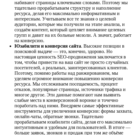
набивают страницы ключевыми словами. Поэтому мы
тщательно прорабатываем структуру и наполнение
ресурса, делая его максимально информативным и
интересным. Учитываем все те знания о целевой
аудитории, которые мы получили на этапе анализа, и
создаём контент, который цепляет внимание целевых
групп и давит на их больные мозоли. А значит, работает
на конверсию.
Юзабилити и конверсия сайта
. Высокие позиции в
поисковой выдаче — это, конечно, здорово. Но
настоящая ценность SEO-продвижения заключается в
том, чтобы привести на ваш сайт не просто случайных
посетителей, а реальных, заинтересованных клиентов.
Поэтому, помимо работы над ранжированием, мы
уделяем огромное внимание повышению конверсии
ресурса. Мы отслеживаем посещаемость, процент
отказов, популярные страницы, источники трафика и
многое другое. Эти данные помогают нам выявить
слабые места в конверсионной воронке и точечно
поработать над ними. Внедряем самые эффективные
инструменты для увеличения конверсии: формы захвата,
онлайн-чаты, обратные звонки. Тщательно
прорабатываем юзабилити сайта, делая его максимально
интуитивным и удобным для пользователей. В итоге —
больше заявок, звонков и продаж при том же объёме