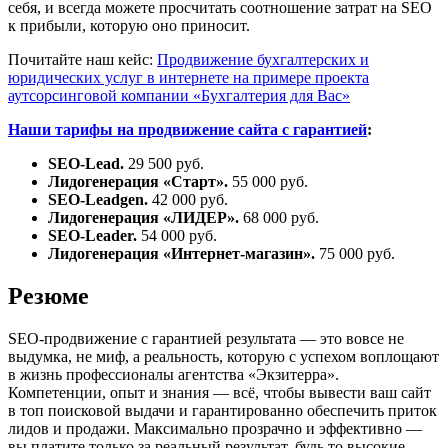
себя, и всегда можете просчитать соотношение затрат на SEO
к прибыли, которую оно приносит.
Почитайте наш кейс:
Продвижение бухгалтерских и
юридических услуг в интернете на примере проекта
аутсорсинговой компании «Бухгалтерия для Вас»
Наши тарифы на продвижение сайта с гарантией
:
SEO-Lead.
29 500 руб.
Лидогенерация «Старт».
55 000 руб.
SEO-Leadgen.
42 000 руб.
Лидогенерация «ЛИДЕР».
68 000 руб.
SEO-Leader.
54 000 руб.
Лидогенерация «Интернет-магазин».
75 000 руб.
Резюме
SEO-продвижение с гарантией результата — это вовсе не
выдумка, не миф, а реальность, которую с успехом воплощают
в жизнь профессионалы агентства «Экзитерра».
Компетенции, опыт и знания — всё, чтобы вывести ваш сайт
в топ поисковой выдачи и гарантированно обеспечить приток
лидов и продажи. Максимально прозрачно и эффективно —
вы платите только за реальный результат, будь то высокие