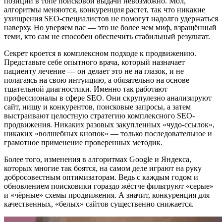
позиции в топе поисковой выдачи невозможно. Мол,
алгоритмы меняются, конкуренция растет, так что никакие
ухищрения SEO-специалистов не помогут надолго удержаться
наверху. Но уверяем вас — это не более чем миф, взращённый
теми, кто сам не способен обеспечить стабильный результат.
Секрет кроется в комплексном подходе к продвижению.
Представьте себе опытного врача, который назначает
пациенту лечение — он делает это не на глазок, и не
полагаясь на свою интуицию, а обязательно на основе
тщательной диагностики. Именно так работают
профессионалы в сфере SEO. Они скрупулезно анализируют
сайт, нишу и конкурентов, поисковые запросы, а затем
выстраивают целостную стратегию комплексного SEO-
продвижения. Никаких разовых закупленных «чудо-ссылок»,
никаких «волшебных кнопок» — только последовательное и
грамотное применение проверенных методик.
Более того, изменения в алгоритмах Google и Яндекса,
которых многие так боятся, на самом деле играют на руку
добросовестным оптимизаторам. Ведь с каждым годом и
обновлением поисковики гораздо жёстче фильтруют «серые»
и «чёрные» схемы продвижения. А значит, конкуренция для
качественных, «белых» сайтов существенно снижается.