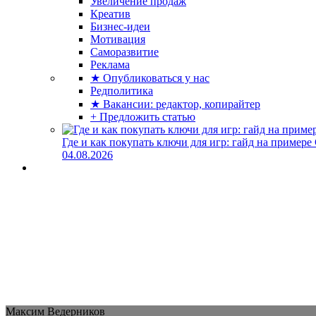
Увеличение продаж
Креатив
Бизнес-идеи
Мотивация
Саморазвитие
Реклама
★ Опубликоваться у нас
Редполитика
★ Вакансии: редактор, копирайтер
+ Предложить статью
Где и как покупать ключи для игр: гайд на примере
04.08.2026
Максим Ведерников