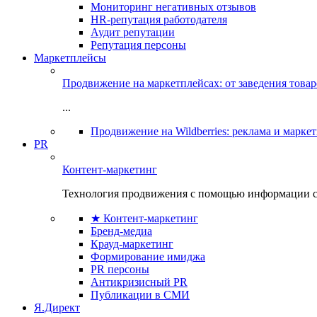
Мониторинг негативных отзывов
HR-репутация работодателя
Аудит репутации
Репутация персоны
Маркетплейсы
Продвижение на маркетплейсах: от заведения това
...
Продвижение на Wildberries: реклама и марке
PR
Контент-маркетинг
Технология продвижения с помощью информации с
★ Контент-маркетинг
Бренд-медиа
Крауд-маркетинг
Формирование имиджа
PR персоны
Антикризисный PR
Публикации в СМИ
Я.Директ