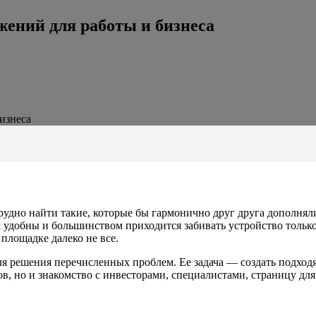
ений для работы и бизнеса
изнеса
трудно найти такие, которые бы гармонично друг друга дополня
 удобны и большинством приходится забивать устройство тольк
 площадке далеко не все.
 решения перечисленных проблем. Ее задача — создать подходя
, но и знакомство с инвесторами, специалистами, страницу для 