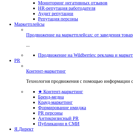
Мониторинг негативных отзывов
HR-репутация работодателя
Аудит репутации
Репутация персоны
Маркетплейсы
Продвижение на маркетплейсах: от заведения това
...
Продвижение на Wildberries: реклама и марке
PR
Контент-маркетинг
Технология продвижения с помощью информации с
★ Контент-маркетинг
Бренд-медиа
Крауд-маркетинг
Формирование имиджа
PR персоны
Антикризисный PR
Публикации в СМИ
Я.Директ