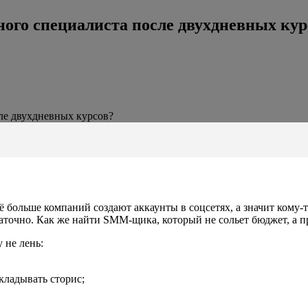
ного специалиста после двухдневных кур
сле двухдневных курсов?
 больше компаний создают аккаунты в соцсетях, а значит кому-
таточно. Как же найти SMM-щика, который не сольет бюджет, а
 не лень:
ладывать сторис;