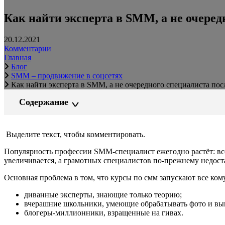
Как найти эксперта в SMM, а не очеред
20.12.2021
Комментарии
Главная
Блог
SMM – продвижение в соцсетях
Как найти эксперта в SMM, а не очередного специалиста по
Содержание
Выделите текст, чтобы комментировать.
Популярность профессии SMM-специалист ежегодно растёт: всё
увеличивается, а грамотных специалистов по-прежнему недос
Основная проблема в том, что курсы по смм запускают все кому
диванные эксперты, знающие только теорию;
вчерашние школьники, умеющие обрабатывать фото и вык
блогеры-миллионники, взращенные на гивах.