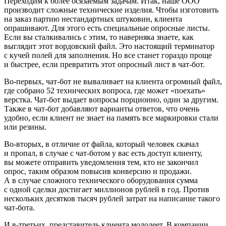
Переходим к более осязаемым задачам. Итак, наше ООО
производит сложные технические изделия. Чтобы изготовить
на заказ партию нестандартных штуковин, клиента
опрашивают. Для этого есть специальные опросные листы.
Если вы сталкивались с этим, то наверняка знаете, как
выглядит этот вордовский файл. Это настоящий терминатор
с кучей полей для заполнения. Но все станет гораздо проще
и быстрее, если превратить этот опросный лист в чат-бот.
Во-первых, чат-бот не вываливает на клиента огромный файл,
где собрано 52 технических вопроса, где может «поехать»
верстка. Чат-бот выдает вопросы порционно, один за другим.
Также в чат-бот добавляют варианты ответов, что очень
удобно, если клиент не знает на память все маркировки стали
или резины.
Во-вторых, в отличие от файла, который человек скачал
и пропал, в случае с чат-ботом у вас есть доступ клиенту,
вы можете отправить уведомления тем, кто не закончил
опрос, таким образом повысив конверсию и продажи.
А в случае сложного технического оборудования сумма
с одной сделки достигает миллионов рублей в год. Против
нескольких десятков тысяч рублей затрат на написание такого
чат-бота.
И в-третьих, представитель клиента молодеет. В компании