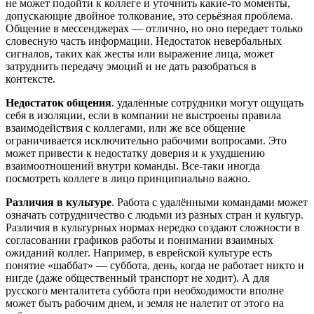
не может подойти к коллеге и уточнить какие-то моменты,
допускающие двойное толкование, это серьёзная проблема.
Общение в мессенджерах — отлично, но оно передает только
словесную часть информации. Недостаток невербальных
сигналов, таких как жесты или выражение лица, может
затруднить передачу эмоций и не дать разобраться в
контексте.
Недостаток общения
. удалённые сотрудники могут ощущать
себя в изоляции, если в компании не выстроены правила
взаимодействия с коллегами, или же все общение
ограничивается исключительно рабочими вопросами. Это
может привести к недостатку доверия и к ухудшению
взаимоотношений внутри команды. Все‑таки иногда
посмотреть коллеге в лицо принципиально важно.
Различия в культуре
. Работа с удалёнными командами может
означать сотрудничество с людьми из разных стран и культур.
Различия в культурных нормах нередко создают сложности в
согласовании графиков работы и понимании взаимных
ожиданий коллег. Например, в еврейской культуре есть
понятие «шаббат» — суббота, день, когда не работает никто и
нигде (даже общественный транспорт не ходит). А для
русского менталитета суббота при необходимости вполне
может быть рабочим днем, и земля не налетит от этого на