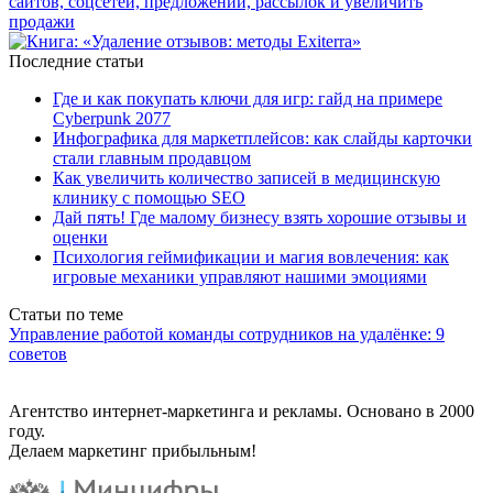
Последние статьи
Где и как покупать ключи для игр: гайд на примере
Cyberpunk 2077
Инфографика для маркетплейсов: как слайды карточки
стали главным продавцом
Как увеличить количество записей в медицинскую
клинику с помощью SEO
Дай пять! Где малому бизнесу взять хорошие отзывы и
оценки
Психология геймификации и магия вовлечения: как
игровые механики управляют нашими эмоциями
Статьи по теме
Управление работой команды сотрудников на удалёнке: 9
советов
Агентство интернет-маркетинга и рекламы. Основано в 2000
году.
Делаем маркетинг прибыльным!