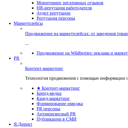
Мониторинг негативных отзывов
HR-репутация работодателя
Аудит репутации
Репутация персоны
Маркетплейсы
Продвижение на маркетплейсах: от заведения това
...
Продвижение на Wildberries: реклама и марке
PR
Контент-маркетинг
Технология продвижения с помощью информации с
★ Контент-маркетинг
Бренд-медиа
Крауд-маркетинг
Формирование имиджа
PR персоны
Антикризисный PR
Публикации в СМИ
Я.Директ