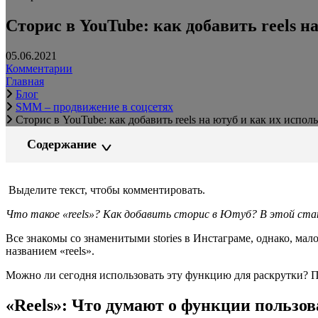
Сторис в YouTube: как добавить reels н
05.06.2021
Комментарии
Главная
Блог
SMM – продвижение в соцсетях
Сторис в YouTube: как добавить reels на ютуб и как их испол
Содержание
Выделите текст, чтобы комментировать.
Что такое «reels»? Как добавить сторис в Ютуб? В этой стат
Все знакомы со знаменитыми stories в Инстаграме, однако, ма
названием «reels».
Можно ли сегодня использовать эту функцию для раскрутки? 
«Reels»: Что думают о функции пользов