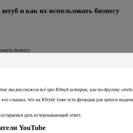
а ютуб и как их использовать бизнесу
ьзовать бизнесу
ье мы расскажем всё про Ютуб истории, или по-другому «reels»
ло кто слышал, что на Ютубе тоже есть функция для записи виде
Постараемся дать исчерпывающий ответ.
атели YouTube