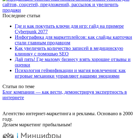
Последние статьи
Где и как покупать ключи для игр: гайд на примере
Cyberpunk 2077
Инфографика для маркетплейсов: как слайды карточки
стали главным продавцом
Как увеличить количество записей в медицинскую
клинику с помощью SEO
Дай пять! Где малому бизнесу взять хорошие отзывы и
оценки
Психология геймификации и магия вовлечения: как
игровые механики управляют нашими эмоциями
Статьи по теме
Блог компании — как вести, демонстрируя экспертность в
интернете
Агентство интернет-маркетинга и рекламы. Основано в 2000
году.
Делаем маркетинг прибыльным!