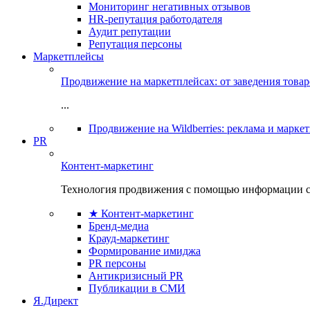
Мониторинг негативных отзывов
HR-репутация работодателя
Аудит репутации
Репутация персоны
Маркетплейсы
Продвижение на маркетплейсах: от заведения това
...
Продвижение на Wildberries: реклама и марке
PR
Контент-маркетинг
Технология продвижения с помощью информации с
★ Контент-маркетинг
Бренд-медиа
Крауд-маркетинг
Формирование имиджа
PR персоны
Антикризисный PR
Публикации в СМИ
Я.Директ