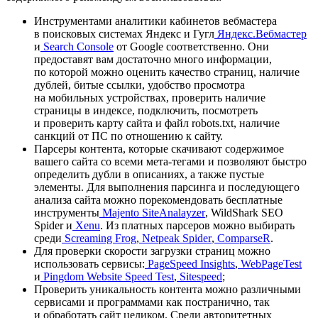
Инструментами аналитики кабинетов вебмастера
в поисковых системах Яндекс и Гугл
Яндекс.Вебмастер
и
Search Console
от Google соответственно. Они
предоставят вам достаточно много информации,
по которой можно оценить качество страниц, наличие
дублей, битые ссылки, удобство просмотра
на мобильных устройствах, проверить наличие
страницы в индексе, подключить, посмотреть
и проверить карту сайта и файл robots.txt, наличие
санкций от ПС по отношению к сайту.
Парсеры контента, которые скачивают содержимое
вашего сайта со всеми мета-тегами и позволяют быстро
определить дубли в описаниях, а также пустые
элементы. Для выполнения парсинга и последующего
анализа сайта можно порекомендовать бесплатные
инструменты
Majento
SiteAnalayzer
, WildShark SEO
Spider и
Xenu
. Из платных парсеров можно выбирать
среди
Screaming Frog
,
Netpeak Spider
,
ComparseR
.
Для проверки скорости загрузки страниц можно
использовать сервисы:
PageSpeed Insights
,
WebPageTest
и
Pingdom Website Speed Test
,
Sitespeed
;
Проверить уникальность контента можно различными
сервисами и программами как постранично, так
и обработать сайт целиком. Среди авторитетных