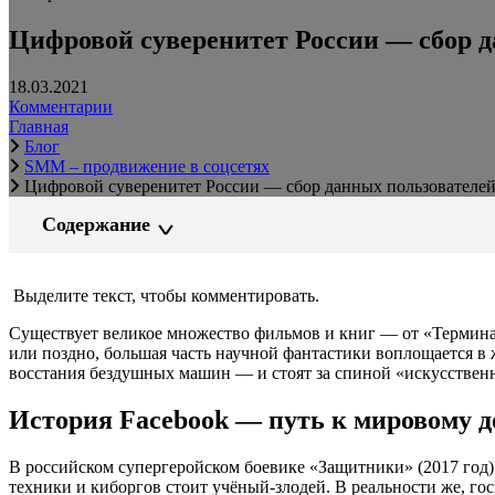
Цифровой суверенитет России — сбор д
18.03.2021
Комментарии
Главная
Блог
SMM – продвижение в соцсетях
Цифровой суверенитет России — сбор данных пользователей
Содержание
Выделите текст, чтобы комментировать.
Существует великое множество фильмов и книг — от «Термина
или поздно, большая часть научной фантастики воплощается в 
восстания бездушных машин — и стоят за спиной «искусственно
История Facebook — путь к мировому 
В российском супергеройском боевике «Защитники» (2017 год)
техники и киборгов стоит учёный-злодей. В реальности же, гос