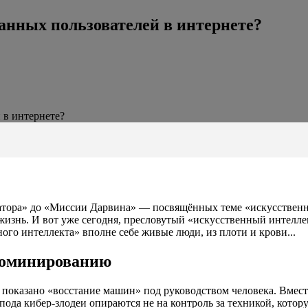
анных пользователей в интернете?
 в интернете?
тора» до «Миссии Дарвина» — посвящённых теме «искусственны
жизнь. И вот уже сегодня, пресловутый «искусственный интеллек
го интеллекта» вполне себе живые люди, из плоти и крови...
доминированию
 показано «восстание машин» под руководством человека. Вмест
пода кибер-злодеи опираются не на контроль за техникой, котор