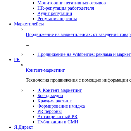
Мониторинг негативных отзывов
HR-репутация работодателя
Аудит репутации
Репутация персоны
Маркетплейсы
Продвижение на маркетплейсах: от заведения това
...
Продвижение на Wildberries: реклама и марке
PR
Контент-маркетинг
Технология продвижения с помощью информации с
★ Контент-маркетинг
Бренд-медиа
Крауд-маркетинг
Формирование имиджа
PR персоны
Антикризисный PR
Публикации в СМИ
Я.Директ