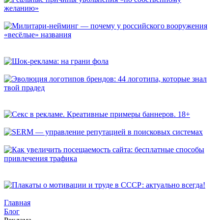
Реальные причины увольнения «по собственному желанию»
Милитари-нейминг — почему у российского вооружения
«весёлые» названия
Шок-реклама: на грани фола
Эволюция логотипов брендов: 44 логотипа, которые знал
твой прадед
Секс в рекламе. Креативные примеры баннеров. 18+
SERM — управление репутацией в поисковых системах
Как увеличить посещаемость сайта: бесплатные способы
привлечения трафика
Плакаты о мотивации и труде в СССР: актуально всегда!
Главная
Блог