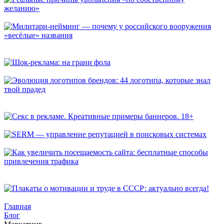
Реальные причины увольнения «по собственному желанию»
Милитари-нейминг — почему у российского вооружения
«весёлые» названия
Шок-реклама: на грани фола
Эволюция логотипов брендов: 44 логотипа, которые знал
твой прадед
Секс в рекламе. Креативные примеры баннеров. 18+
SERM — управление репутацией в поисковых системах
Как увеличить посещаемость сайта: бесплатные способы
привлечения трафика
Плакаты о мотивации и труде в СССР: актуально всегда!
Главная
Блог