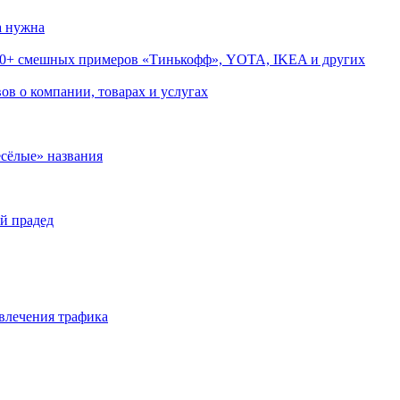
нужна
0+ смешных примеров «Тинькофф», YOTA, IKEA и других
 о компании, товарах и услугах
лые» названия
прадед
ечения трафика