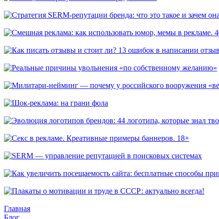
Как оценить результаты SEO-продвижения
Стратегия SERM-репутации бренда: что это такое и зачем она 
Смешная реклама: как использовать юмор, мемы в рекламе. 4
Как писать отзывы и стоит ли? 13 ошибок в написании отзывов
Реальные причины увольнения «по собственному желанию»
Милитари-нейминг — почему у российского вооружения «весё
Шок-реклама: на грани фола
Эволюция логотипов брендов: 44 логотипа, которые знал твой 
Секс в рекламе. Креативные примеры баннеров. 18+
SERM — управление репутацией в поисковых системах
Как увеличить посещаемость сайта: бесплатные способы привл
Плакаты о мотивации и труде в СССР: актуально всегда!
Главная
Блог