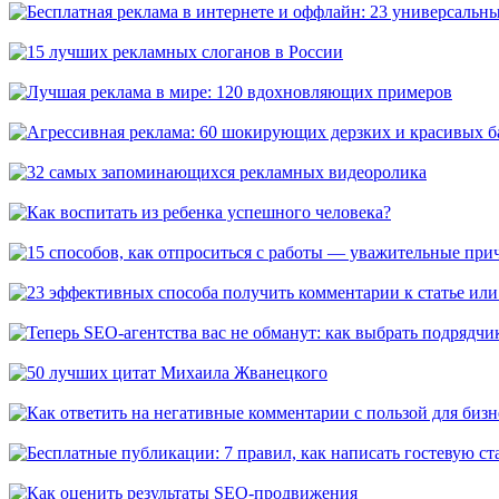
Бесплатная реклама в интернете и оффлайн: 23 универсальных 
15 лучших рекламных слоганов в России
Лучшая реклама в мире: 120 вдохновляющих примеров
Агрессивная реклама: 60 шокирующих дерзких и красивых бан
32 самых запоминающихся рекламных видеоролика
Как воспитать из ребенка успешного человека?
15 способов, как отпроситься с работы — уважительные причи
23 эффективных способа получить комментарии к статье или в
Теперь SEO-агентства вас не обманут: как выбрать подрядчика
50 лучших цитат Михаила Жванецкого
Как ответить на негативные комментарии с пользой для бизнес
Бесплатные публикации: 7 правил, как написать гостевую стат