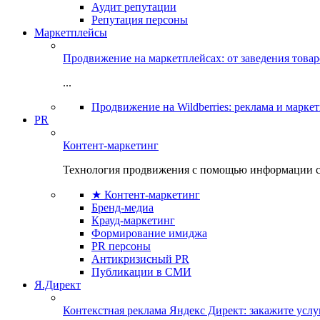
Аудит репутации
Репутация персоны
Маркетплейсы
Продвижение на маркетплейсах: от заведения това
...
Продвижение на Wildberries: реклама и марке
PR
Контент-маркетинг
Технология продвижения с помощью информации с
★ Контент-маркетинг
Бренд-медиа
Крауд-маркетинг
Формирование имиджа
PR персоны
Антикризисный PR
Публикации в СМИ
Я.Директ
Контекстная реклама Яндекс Директ: закажите усл