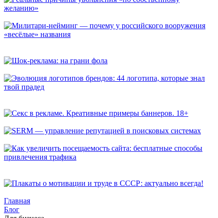
Реальные причины увольнения «по собственному желанию»
Милитари-нейминг — почему у российского вооружения
«весёлые» названия
Шок-реклама: на грани фола
Эволюция логотипов брендов: 44 логотипа, которые знал
твой прадед
Секс в рекламе. Креативные примеры баннеров. 18+
SERM — управление репутацией в поисковых системах
Как увеличить посещаемость сайта: бесплатные способы
привлечения трафика
Плакаты о мотивации и труде в СССР: актуально всегда!
Главная
Блог