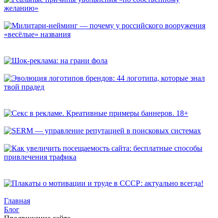
Реальные причины увольнения «по собственному желанию»
Милитари-нейминг — почему у российского вооружения
«весёлые» названия
Шок-реклама: на грани фола
Эволюция логотипов брендов: 44 логотипа, которые знал
твой прадед
Секс в рекламе. Креативные примеры баннеров. 18+
SERM — управление репутацией в поисковых системах
Как увеличить посещаемость сайта: бесплатные способы
привлечения трафика
Плакаты о мотивации и труде в СССР: актуально всегда!
Главная
Блог