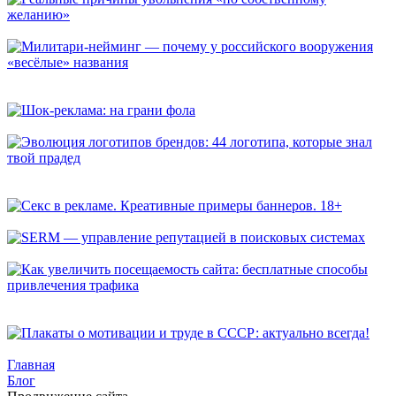
Реальные причины увольнения «по собственному желанию»
Милитари-нейминг — почему у российского вооружения
«весёлые» названия
Шок-реклама: на грани фола
Эволюция логотипов брендов: 44 логотипа, которые знал
твой прадед
Секс в рекламе. Креативные примеры баннеров. 18+
SERM — управление репутацией в поисковых системах
Как увеличить посещаемость сайта: бесплатные способы
привлечения трафика
Плакаты о мотивации и труде в СССР: актуально всегда!
Главная
Блог